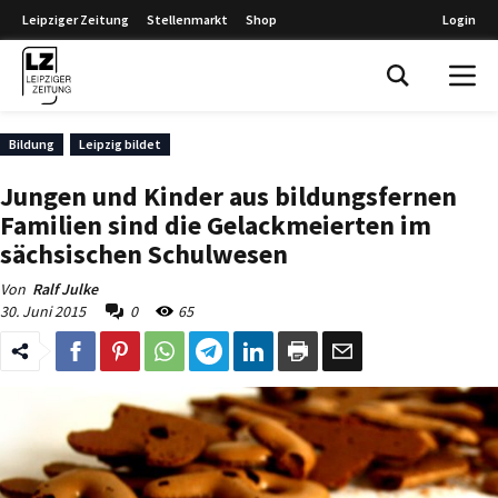
Leipziger Zeitung
Stellenmarkt
Shop
Login
Leipziger Zeitung
Bildung
Leipzig bildet
Jungen und Kinder aus bildungsfernen
Familien sind die Gelackmeierten im
sächsischen Schulwesen
Von
Ralf Julke
30. Juni 2015
0
65