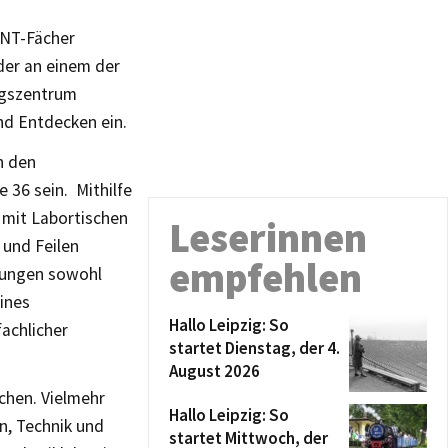
INT-Fächer
der an einem der
ngszentrum
nd Entdecken ein.
n den
 36 sein. Mithilfe
 mit Labortischen
Leserinnen
und Feilen
empfehlen
ngungen sowohl
ines
Hallo Leipzig: So
achlicher
startet Dienstag, der 4.
August 2026
ichen. Vielmehr
Hallo Leipzig: So
n, Technik und
startet Mittwoch, der