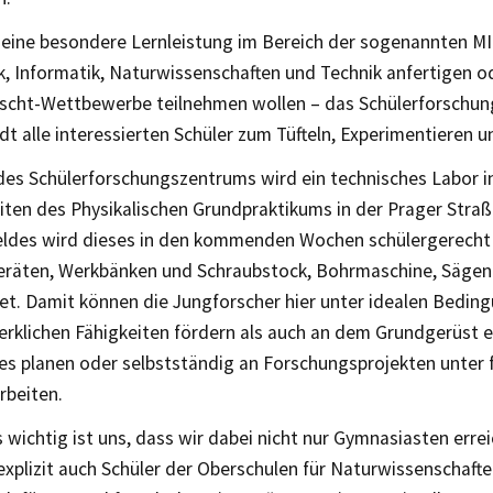
e eine besondere Lernleistung im Bereich der sogenannten M
, Informatik, Naturwissenschaften und Technik anfertigen o
scht-Wettbewerbe teilnehmen wollen – das Schülerforschu
t alle interessierten Schüler zum Tüfteln, Experimentieren u
des Schülerforschungszentrums wird ein technisches Labor i
ten des Physikalischen Grundpraktikums in der Prager Straße
eldes wird dieses in den kommenden Wochen schülergerecht
räten, Werkbänken und Schraubstock, Bohrmaschine, Sägen 
et. Damit können die Jungforscher hier unter idealen Bedi
erklichen Fähigkeiten fördern als auch an dem Grundgerüst e
es planen oder selbstständig an Forschungsprojekten unter f
rbeiten.
wichtig ist uns, dass wir dabei nicht nur Gymnasiasten erre
explizit auch Schüler der Oberschulen für Naturwissenschafte