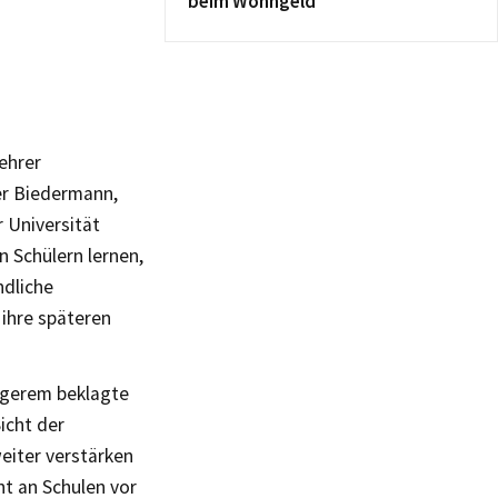
beim Wohngeld
ehrer
er Biedermann,
 Universität
 Schülern lernen,
ndliche
 ihre späteren
ngerem beklagte
icht der
eiter verstärken
ht an Schulen vor