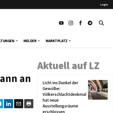
Login
LTUNGEN
MELDER
MARKTPLATZ
Aktuell auf LZ
kann an
Licht ins Dunkel der
Gewölbe:
Völkerschlachtdenkmal
hat neue
Ausstellungsräume
erschlossen