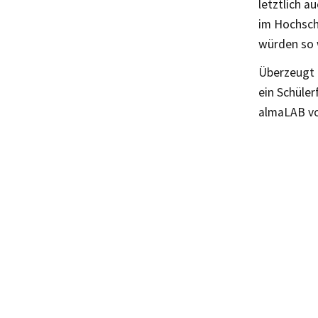
letztlich a
im Hochsch
würden so 
Überzeugt 
ein Schüle
almaLAB vor