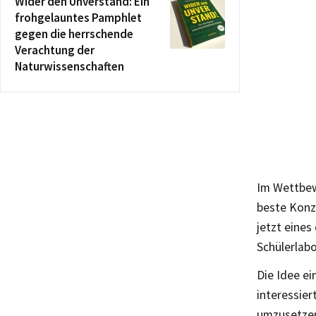
Wider den Unverstand: Ein
frohgelauntes Pamphlet
gegen die herrschende
Verachtung der
Naturwissenschaften
Im Wettbew
beste Konz
jetzt eines
Schülerlab
Die Idee ei
interessier
umzusetze