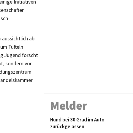
einige Initiativen
ssenschaften
isch-
raussichtlich ab
zum Tüfteln
ung Jugend forscht
at, sondern vor
ildungszentrum
d Handelskammer
Melder
Hund bei 30 Grad im Auto
zurückgelassen