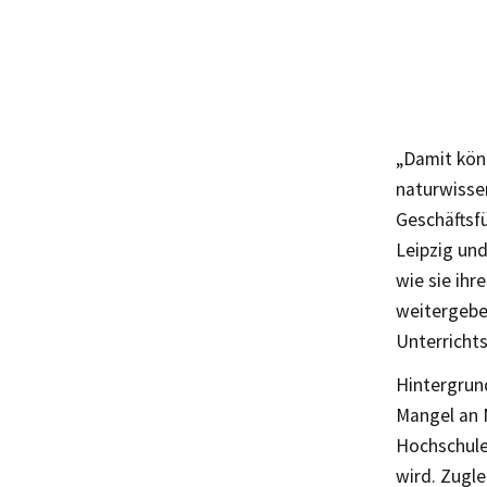
„Damit könn
naturwissen
Geschäftsf
Leipzig un
wie sie ihr
weitergeben
Unterricht
Hintergrun
Mangel an 
Hochschule
wird. Zugle