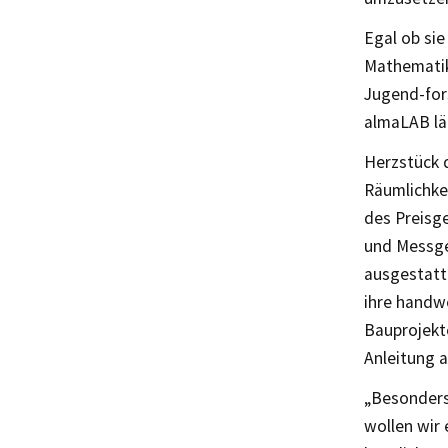
Egal ob si
Mathematik
Jugend-for
almaLAB läd
Herzstück 
Räumlichkei
des Preisg
und Messge
ausgestatt
ihre handw
Bauprojekt
Anleitung a
„Besonders 
wollen wir 