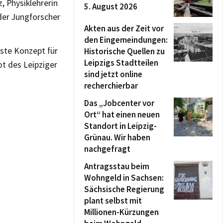
, Physiklehrerin
5. August 2026
der Jungforscher
Akten aus der Zeit vor
den Eingemeindungen:
ste Konzept für
Historische Quellen zu
Leipzigs Stadtteilen
t des Leipziger
sind jetzt online
recherchierbar
Das „Jobcenter vor
Ort“ hat einen neuen
Standort in Leipzig-
Grünau. Wir haben
nachgefragt
Antragsstau beim
Wohngeld in Sachsen:
Sächsische Regierung
plant selbst mit
Millionen-Kürzungen