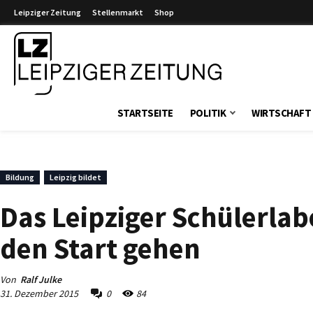
Leipziger Zeitung
Stellenmarkt
Shop
Leipziger Zeitung
STARTSEITE
POLITIK
WIRTSCHAFT
Bildung
Leipzig bildet
Das Leipziger Schülerlab
den Start gehen
Von
Ralf Julke
31. Dezember 2015
0
84