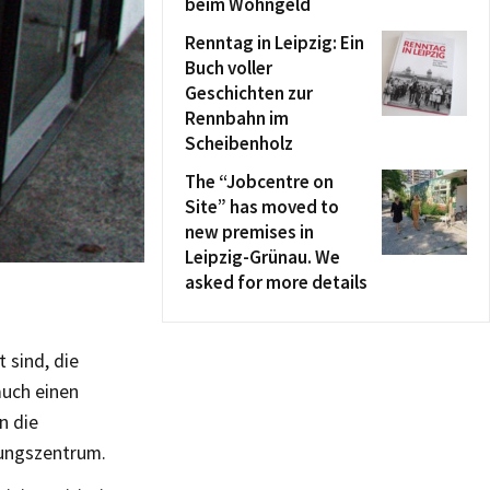
beim Wohngeld
Renntag in Leipzig: Ein
Buch voller
Geschichten zur
Rennbahn im
Scheibenholz
The “Jobcentre on
Site” has moved to
new premises in
Leipzig-Grünau. We
asked for more details
 sind, die
auch einen
n die
hungszentrum.