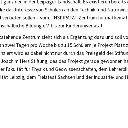
ht ganz neu in der Leipziger Landschaft. Es existieren bereits 
 die das Interesse von Schülern an den Technik- und Naturwi
 vertiefen sollen – vom „INSPIRATA“-Zentrum für mathemat
schaftliche Bildung e.V. bis zur Kinderuniversität.
stehende Zentrum sieht sich als Ergänzung dazu und soll vo
n zwei Tagen pro Woche bis zu 15 Schülern je Projekt Platz 
anziert wird es dabei nicht nur durch das Preisgeld der Stift
e Joachim Herz Stiftung, das das Projekt gerade gewonnen h
der Fakultät für Physik und Geowissenschaften, dem Lehrerb
sität Leipzig, dem Freistaat Sachsen und der Industrie- un