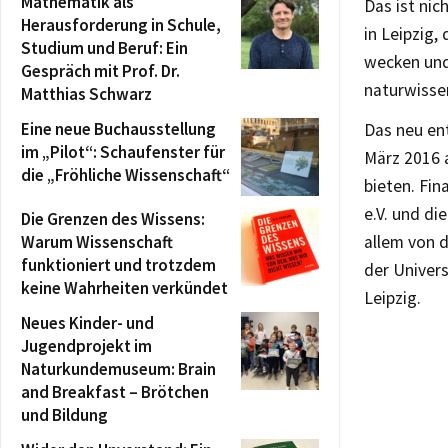
Mathematik als
Das ist nic
Herausforderung in Schule,
in Leipzig,
Studium und Beruf: Ein
wecken und
Gespräch mit Prof. Dr.
naturwissen
Matthias Schwarz
Eine neue Buchausstellung
Das neu ent
im „Pilot“: Schaufenster für
März 2016 a
die „Fröhliche Wissenschaft“
bieten. Fin
e.V. und di
Die Grenzen des Wissens:
Warum Wissenschaft
allem von 
funktioniert und trotzdem
der Univer
keine Wahrheiten verkündet
Leipzig.
Neues Kinder- und
Jugendprojekt im
Naturkundemuseum: Brain
and Breakfast – Brötchen
und Bildung