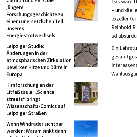
Carnitin und Herz: Die
Das wäre D
jüngere
– und die l
Forschungsgeschichte zu
exzellenter
einem unersetzlichen Teil
Reinhold R
unseres
Energiestoffwechsels
ad absurdu
Leipziger Studie:
Ein Lehrstü
Änderungen in der
gesamtgese
atmosphärischen Zirkulation
Interesseng
bewirken Hitze und Dürre in
Wahlausga
Europa
Hirnforschung an der
Litfaßsäule: „Science
streets“ bringt
Wissenschafts-Comics auf
Leipziger Straßen
Wenn Windräder sichtbar
werden: Warum sinkt dann