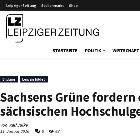
Leipziger Zeitung
Stellenmarkt
Shop
Leipziger Zeitung
STARTSEITE
POLITIK
WIRTSCHAFT
Bildung
Leipzig bildet
Sachsens Grüne fordern 
sächsischen Hochschulg
Von
Ralf Julke
11. Januar 2016
0
63