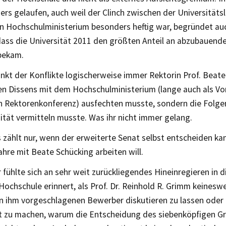
ers gelaufen, auch weil der Clinch zwischen der Universität
n Hochschulministerium besonders heftig war, begründet auc
dass die Universität 2011 den größten Anteil an abzubauende
bekam.
nkt der Konflikte logischerweise immer Rektorin Prof. Beate
den Dissens mit dem Hochschulministerium (lange auch als Vo
n Rektorenkonferenz) ausfechten musste, sondern die Folgen
ität vermitteln musste. Was ihr nicht immer gelang.
s zählt nur, wenn der erweiterte Senat selbst entscheiden kan
hre mit Beate Schücking arbeiten will.
fühlte sich an sehr weit zurückliegendes Hineinregieren in d
chschule erinnert, als Prof. Dr. Reinhold R. Grimm keineswe
n ihm vorgeschlagenen Bewerber diskutieren zu lassen oder g
t zu machen, warum die Entscheidung des siebenköpfigen G