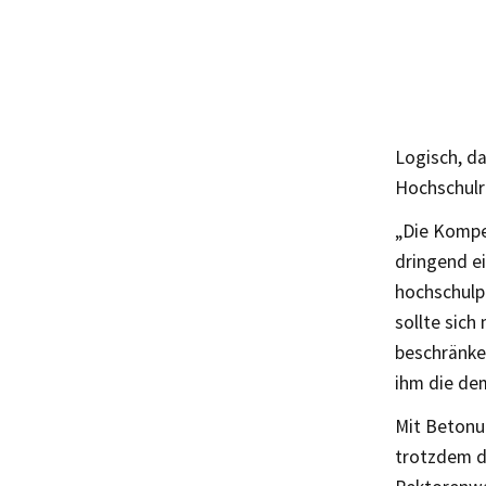
Logisch, d
Hochschulre
„Die Kompe
dringend e
hochschulpo
sollte sich
beschränke
ihm die de
Mit Betonu
trotzdem d