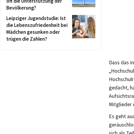
oft die Unterstützung der
Bevölkerung?
Leipziger Jugendstudie: Ist
die Lebenszufriedenheit bei
Mädchen gesunken oder
trügen die Zahlen?
Dass das in
„Hochschul
Hochschulr
gedacht, h
Aufsichtsra
Mitglieder 
Es geht au
geräuschlo
sich als Te