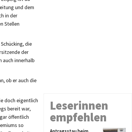
sleitung und dem
h in der
n Stellen
 Schücking, die
rsitzende der
 auch innerhalb
n, ob er auch die
ie doch eigentlich
Leserinnen
gs bereit war,
empfehlen
ar öffentlich
remiums so
Antragsstau beim