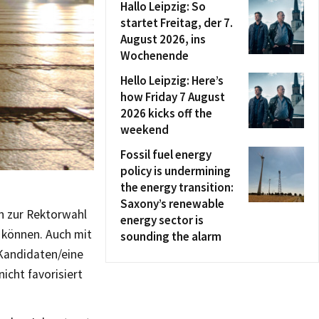
Hallo Leipzig: So
startet Freitag, der 7.
August 2026, ins
Wochenende
Hello Leipzig: Here’s
how Friday 7 August
2026 kicks off the
weekend
Fossil fuel energy
policy is undermining
the energy transition:
Saxony’s renewable
en zur Rektorwahl
energy sector is
 können. Auch mit
sounding the alarm
 Kandidaten/eine
icht favorisiert