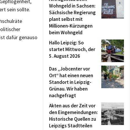
 Gepflogenheit,
Wohngeld in Sachsen:
t sein sollte.
Sächsische Regierung
plant selbst mit
hschulräte
Millionen-Kürzungen
olitischer
beim Wohngeld
ist dafür genauso
Hallo Leipzig: So
startet Mittwoch, der
5. August 2026
Das „Jobcenter vor
Ort“ hat einen neuen
Standort in Leipzig-
Grünau. Wir haben
nachgefragt
Akten aus der Zeit vor
den Eingemeindungen:
Historische Quellen zu
Leipzigs Stadtteilen