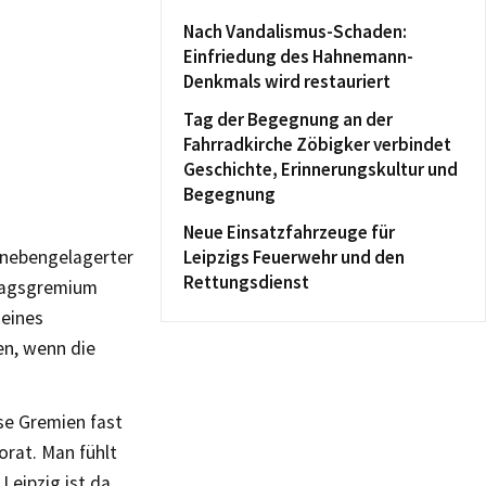
Nach Vandalismus-Schaden:
Einfriedung des Hahnemann-
Denkmals wird restauriert
Tag der Begegnung an der
Fahrradkirche Zöbigker verbindet
Geschichte, Erinnerungskultur und
Begegnung
Neue Einsatzfahrzeuge für
 nebengelagerter
Leipzigs Feuerwehr und den
Rettungsdienst
hlagsgremium
 eines
en, wenn die
se Gremien fast
rat. Man fühlt
Leipzig ist da