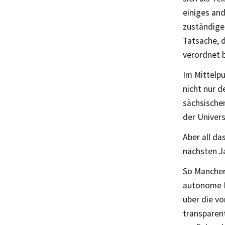
einiges and
zuständige
Tatsache, 
verordnet 
Im Mittelpu
nicht nur 
sächsische
der Univers
Aber all da
nächsten Ja
So Mancher 
autonome Ho
über die vo
transparen