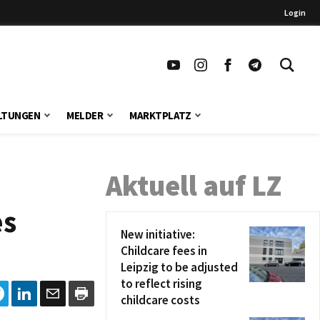
Login
LTUNGEN
MELDER
MARKTPLATZ
Aktuell auf LZ
es
New initiative:
Childcare fees in
Leipzig to be adjusted
to reflect rising
childcare costs