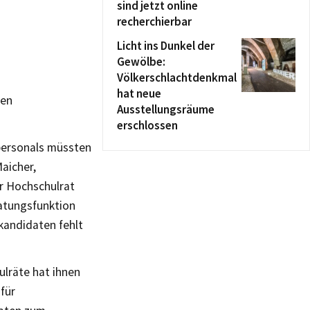
sind jetzt online
recherchierbar
Licht ins Dunkel der
Gewölbe:
Völkerschlachtdenkmal
hat neue
hen
Ausstellungsräume
erschlossen
personals müssten
aicher,
er Hochschulrat
ratungsfunktion
kandidaten fehlt
lräte hat ihnen
für