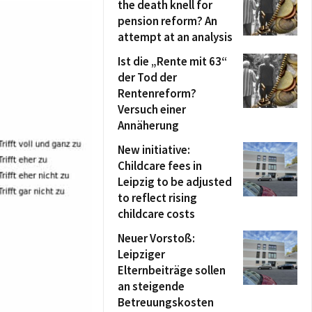
the death knell for
pension reform? An
attempt at an analysis
Ist die „Rente mit 63“
der Tod der
Rentenreform?
Versuch einer
Annäherung
New initiative:
Childcare fees in
Leipzig to be adjusted
to reflect rising
childcare costs
Neuer Vorstoß:
Leipziger
Elternbeiträge sollen
an steigende
Betreuungskosten