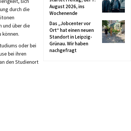
erigkeit, sich
August 2026, ins
rung durch die
Wochenende
litonen
Das „Jobcenter vor
 und über die
Ort“ hat einen neuen
u können.
Standort in Leipzig-
Grünau. Wir haben
tudiums oder bei
nachgefragt
se bei ihren
 an den Studienort