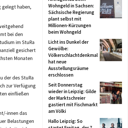
Wohngeld in Sachsen:
g gelegt haben,
Sächsische Regierung
plant selbst mit
Millionen-Kürzungen
 weitgehend
beim Wohngeld
mmt bei den
Licht ins Dunkel der
Studium im StuRa
Gewölbe:
anziell gesichert
Völkerschlachtdenkmal
ächsten Monaten
hat neue
Ausstellungsräume
erschlossen
u der des StuRa
Seit Donnerstag
ich zur Verfügung
wieder in Leipzig: Gilde
ten einfließen
der Marktschreier
gastiert mit Fischmarkt
am Völki
nt/-innen das
euer Belastungen
Hallo Leipzig: So
startet Freitag, der 7.