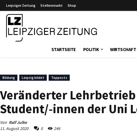
Leipziger Zeitung
Stellenmarkt
Shop
Leipziger Zeitung
STARTSEITE
POLITIK
WIRTSCHAFT
Bildung
Leipzig bildet
Topposts
Veränderter Lehrbetrieb 
Student/-innen der Uni L
Von
Ralf Julke
11. August 2020
0
246