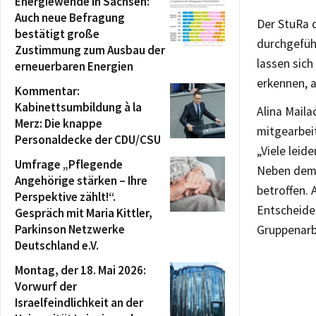
Energiewende in Sachsen:
Auch neue Befragung
Der StuRa 
bestätigt große
durchgefüh
Zustimmung zum Ausbau der
lassen sich
erneuerbaren Energien
erkennen, a
Kommentar:
Kabinettsumbildung à la
Alina Maila
Merz: Die knappe
mitgearbei
Personaldecke der CDU/CSU
„Viele leid
Umfrage „Pflegende
Neben dem 
Angehörige stärken – Ihre
betroffen. 
Perspektive zählt!“.
Entscheide
Gespräch mit Maria Kittler,
Parkinson Netzwerke
Gruppenarb
Deutschland e.V.
Montag, der 18. Mai 2026:
Vorwurf der
Israelfeindlichkeit an der