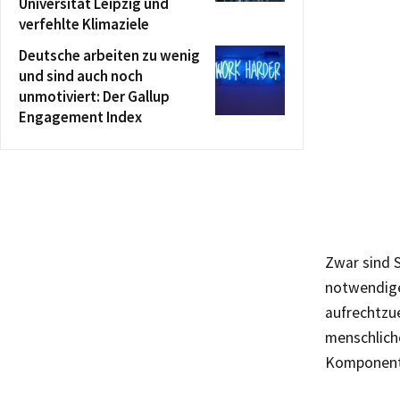
Universität Leipzig und
verfehlte Klimaziele
Deutsche arbeiten zu wenig
und sind auch noch
unmotiviert: Der Gallup
Engagement Index
Zwar sind 
notwendige
aufrechtzue
menschliche
Komponent