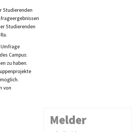
er Studierenden
Umfrageergebnissen
 der Studierenden
uRa.
r Umfrage
g des Campus:
den zu haben.
ruppenprojekte
 möglich.
n von
Melder