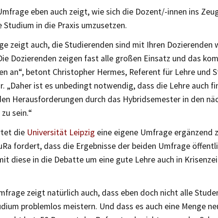
mfrage eben auch zeigt, wie sich die Dozent/-innen ins Zeu
e Studium in die Praxis umzusetzen.
ge zeigt auch, die Studierenden sind mit Ihren Dozierenden
 Die Dozierenden zeigen fast alle großen Einsatz und das ko
en an“, betont Christopher Hermes, Referent für Lehre und 
. „Daher ist es unbedingt notwendig, dass die Lehre auch fin
 den Herausforderungen durch das Hybridsemester in den n
zu sein.“
rtet die
Universität Leipzig
eine eigene Umfrage ergänzend z
uRa fordert, dass die Ergebnisse der beiden Umfrage öffentl
it diese in die Debatte um eine gute Lehre auch in Krisenzei
frage zeigt natürlich auch, dass eben doch nicht alle Stude
tudium problemlos meistern. Und dass es auch eine Menge n