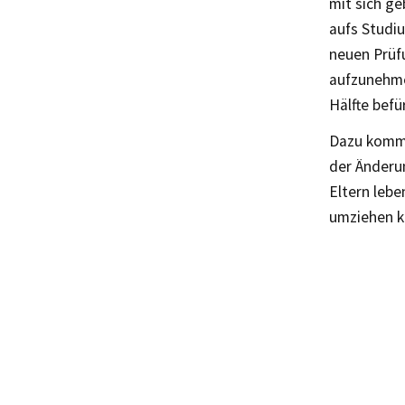
mit sich ge
aufs Studi
neuen Prüf
aufzunehme
Hälfte befü
Dazu komme
der Änderun
Eltern lebe
umziehen k