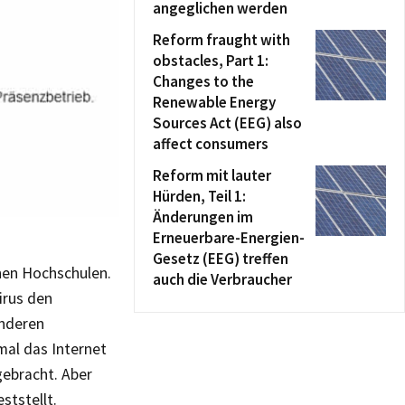
angeglichen werden
Reform fraught with
obstacles, Part 1:
Changes to the
Renewable Energy
Sources Act (EEG) also
affect consumers
Reform mit lauter
Hürden, Teil 1:
Änderungen im
Erneuerbare-Energien-
Gesetz (EEG) treffen
hen Hochschulen.
auch die Verbraucher
irus den
anderen
mal das Internet
gebracht. Aber
ststellt.