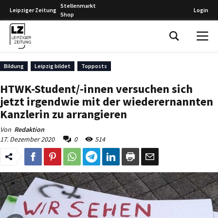
Stellenmarkt
Leipziger Zeitung
Login
Shop
Leipziger Zeitung
Bildung
Leipzig bildet
Topposts
HTWK-Student/-innen versuchen sich
jetzt irgendwie mit der wiederernannten
Kanzlerin zu arrangieren
Von
Redaktion
17. Dezember 2020
0
514