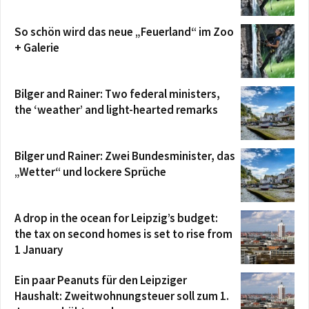
So schön wird das neue „Feuerland“ im Zoo
+ Galerie
Bilger and Rainer: Two federal ministers,
the ‘weather’ and light-hearted remarks
Bilger und Rainer: Zwei Bundesminister, das
„Wetter“ und lockere Sprüche
A drop in the ocean for Leipzig’s budget:
the tax on second homes is set to rise from
1 January
Ein paar Peanuts für den Leipziger
Haushalt: Zweitwohnungsteuer soll zum 1.