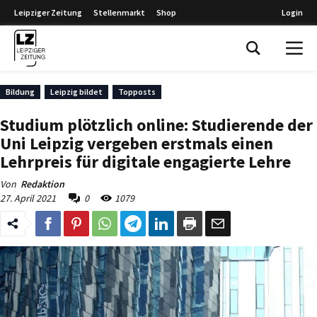
Leipziger Zeitung
Stellenmarkt
Shop
Login
Leipziger Zeitung
Bildung
Leipzig bildet
Topposts
Studium plötzlich online: Studierende der
Uni Leipzig vergeben erstmals einen
Lehrpreis für digitale engagierte Lehre
Von
Redaktion
27. April 2021
0
1079