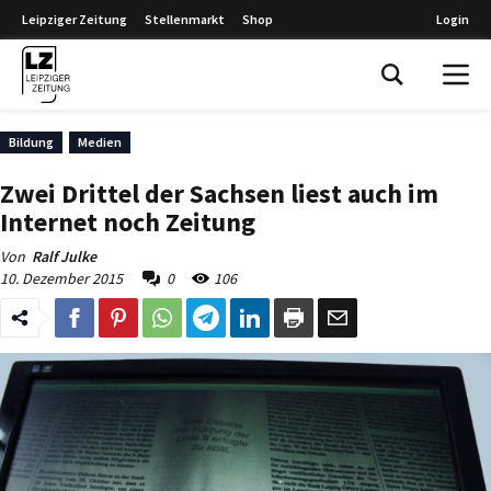
Leipziger Zeitung
Stellenmarkt
Shop
Login
Leipziger Zeitung
Bildung
Medien
Zwei Drittel der Sachsen liest auch im
Internet noch Zeitung
Von
Ralf Julke
10. Dezember 2015
0
106