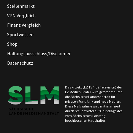
Stellenmarkt
VPN Vergleich
Finanz Vergleich
Sportwetten
Shop
Haftungsausschluss/Disclaimer
Datenschutz
Das Projekt „LZ TV“ (LZ Television) der
LZ Medien GmbH wird gefördert durch
die Sächsische Landesanstalt für
privaten Rundfunk und neue Medien.
Diese Maßnahme wird mitfinanziert
durch Steuermittel auf Grundlage des
vom Sächsischen Landtag
beschlossenen Haushaltes.