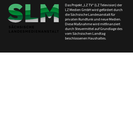
Das Projekt „LZ TV“ (LZ Television) der
LZ Medien GmbH wird gefördert durch
die Sächsische Landesanstalt für
privaten Rundfunk und neue Medien.
Diese Maßnahme wird mitfinanziert
durch Steuermittel auf Grundlage des
vom Sächsischen Landtag
beschlossenen Haushaltes.