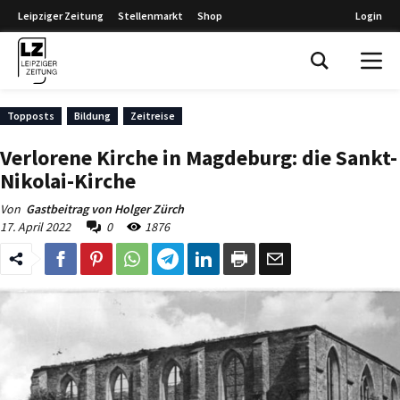
Leipziger Zeitung
Stellenmarkt
Shop
Login
Leipziger Zeitung
Topposts
Bildung
Zeitreise
Verlorene Kirche in Magdeburg: die Sankt-
Nikolai-Kirche
Von
Gastbeitrag von Holger Zürch
17. April 2022
0
1876