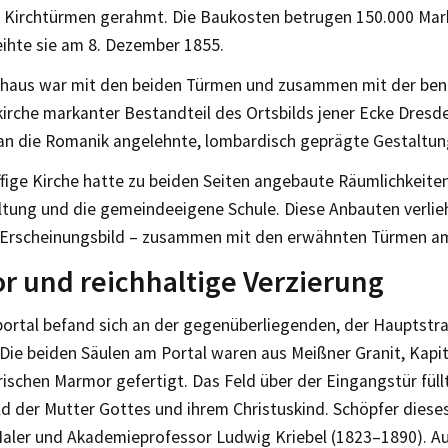
n Kirchtürmen gerahmt. Die Baukosten betrugen 150.000 Mar
ihte sie am 8. Dezember 1855.
haus war mit den beiden Türmen und zusammen mit der be
irche markanter Bestandteil des Ortsbilds jener Ecke Dresd
 an die Romanik angelehnte, lombardisch geprägte Gestaltun
ffige Kirche hatte zu beiden Seiten angebaute Räumlichkeiten
ltung und die gemeindeeigene Schule. Diese Anbauten verlieh
Erscheinungsbild – zusammen mit den erwähnten Türmen am
 und reichhaltige Verzierung
ortal befand sich an der gegenüberliegenden, der Hauptst
Die beiden Säulen am Portal waren aus Meißner Granit, Kapit
ischen Marmor gefertigt. Das Feld über der Eingangstür fül
ld der Mutter Gottes und ihrem Christuskind. Schöpfer dies
aler und Akademieprofessor Ludwig Kriebel (1823–1890). Au