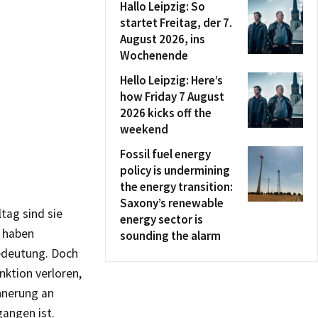
Hallo Leipzig: So
startet Freitag, der 7.
August 2026, ins
Wochenende
Hello Leipzig: Here’s
how Friday 7 August
2026 kicks off the
weekend
Fossil fuel energy
policy is undermining
the energy transition:
Saxony’s renewable
tag sind sie
energy sector is
e haben
sounding the alarm
Bedeutung. Doch
nktion verloren,
innerung an
angen ist.