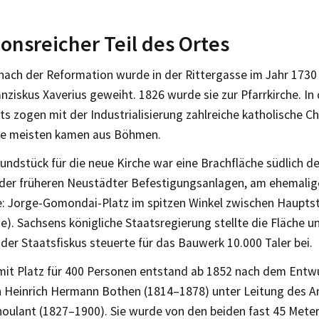
ionsreicher Teil des Ortes
 nach der Reformation wurde in der Rittergasse im Jahr 1730
anziskus Xaverius geweiht. 1826 wurde sie zur Pfarrkirche. In 
s zogen mit der Industrialisierung zahlreiche katholische Ch
ie meisten kamen aus Böhmen.
ndstück für die neue Kirche war eine Brachfläche südlich de
 der früheren Neustädter Befestigungsanlagen, am ehemali
e: Jorge-Gomondai-Platz im spitzen Winkel zwischen Haupts
e). Sachsens königliche Staatsregierung stellte die Fläche un
der Staatsfiskus steuerte für das Bauwerk 10.000 Taler bei.
 mit Platz für 400 Personen entstand ab 1852 nach dem Entw
n Heinrich Hermann Bothen (1814–1878) unter Leitung des A
oulant (1827–1900). Sie wurde von den beiden fast 45 Mete