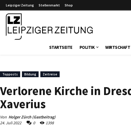
Leipziger Zeitung
Stellenmarkt
Shop
Leipziger Zeitung
STARTSEITE
POLITIK
WIRTSCHAFT
Topposts
Bildung
Zeitreise
Verlorene Kirche in Dresd
Xaverius
Von
Holger Zürch (Gastbeitrag)
24. Juli 2022
0
1398