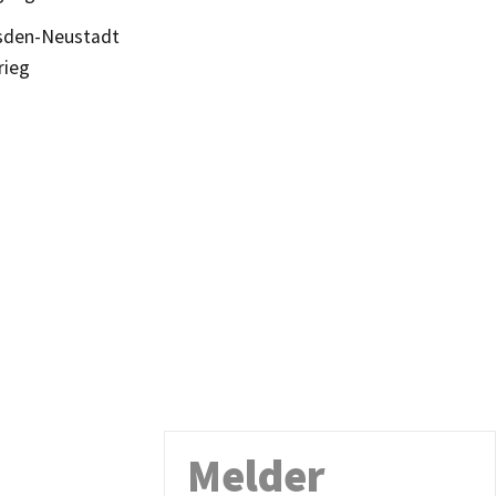
resden-Neustadt
rieg
Melder