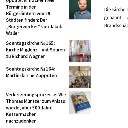
Update: Einfacher freie
Termine in den
Die Kirche 
Bürgerämtern von 29
genannt – 
Städten finden: Der
Brandschäd
„Bürgerwecker“ von Jakub
Waller
Sonntagskirche № 165:
Kirche Müglenz – mit Spuren
zu Richard Wagner
Sonntagskirche № 164:
Martinskirche Zoppoten
Verketzerungsprozesse: Wie
Thomas Müntzer zum Anlass
wurde, über 500 Jahre
Ketzermachen
nachzudenken