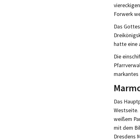
viereckige
Forwerk we
Das Gottes
Dreikönigsk
hatte eine
Die einschi
Pfarrverwa
markantes 
Marmor
Das Hauptp
Westseite. 
weißem Par
mit dem Bi
Dresdens M