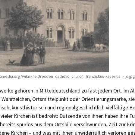
kimedia.org/wiki/File:Dresden_catholic_church_franziskus-xaverius_-_d.jpg
erke gehören in Mitteldeutschland zu fast jedem Ort. Im All
s Wahrzeichen, Ortsmittelpunkt oder Orientierungsmarke, si
isch, kunsthistorisch und regionalgeschichtlich vielfältige 
 vieler Kirchen ist bedroht: Dutzende von ihnen haben ihre Fu
 bereits spurlos aus dem Ortsbild verschwunden. Zeit zur Er
ene Kirchen – und was mit ihnen unwiderruflich verloren geg