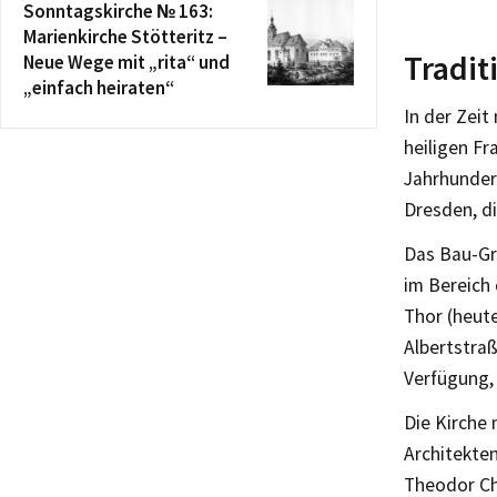
Sonntagskirche № 163:
Marienkirche Stötteritz –
Tradit
Neue Wege mit „rita“ und
„einfach heiraten“
In der Zeit
heiligen Fr
Jahrhundert
Dresden, d
Das Bau-Gru
im Bereich
Thor (heut
Albertstraß
Verfügung, 
Die Kirche
Architekte
Theodor Ch