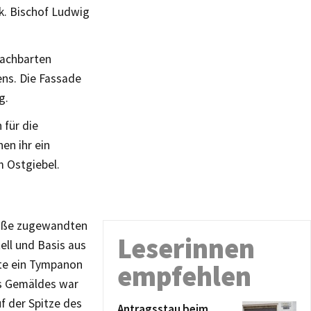
k. Bischof Ludwig
nachbarten
ens. Die Fassade
g.
 für die
en ihr ein
 Ostgiebel.
raße zugewandten
Leserinnen
ell und Basis aus
lte ein Tympanon
empfehlen
es Gemäldes war
f der Spitze des
Antragsstau beim