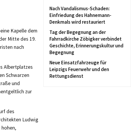
Nach Vandalismus-Schaden:
Einfriedung des Hahnemann-
Denkmals wird restauriert
 eine Kapelle dem
Tag der Begegnung an der
der Mitte des 19.
Fahrradkirche Zöbigker verbindet
Geschichte, Erinnerungskultur und
risten nach
Begegnung
Neue Einsatzfahrzeuge für
s Albertplatzes
Leipzigs Feuerwehr und den
gen Schwarzen
Rettungsdienst
traße und
entgeltlich zur
urf des
rchitekten Ludwig
r hohen,