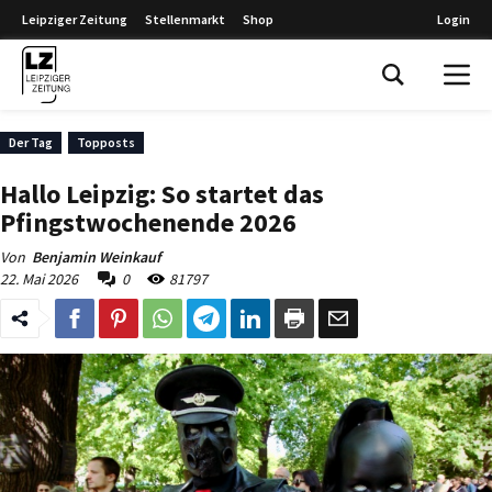
Leipziger Zeitung
Stellenmarkt
Shop
Login
Leipziger Zeitung
Der Tag
Topposts
Hallo Leipzig: So startet das
Pfingstwochenende 2026
Von
Benjamin Weinkauf
22. Mai 2026
0
81797