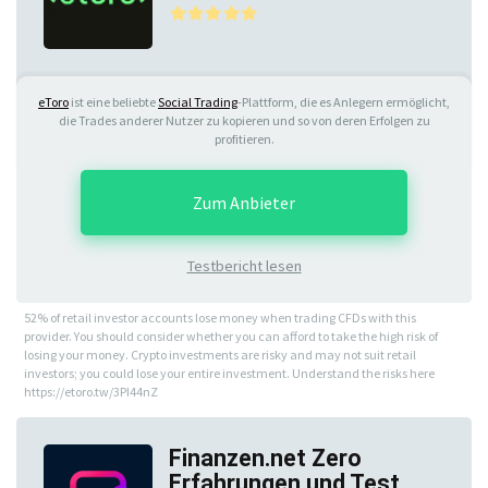
eToro
ist eine beliebte
Social Trading
-Plattform, die es Anlegern ermöglicht,
die Trades anderer Nutzer zu kopieren und so von deren Erfolgen zu
profitieren.
Zum Anbieter
Testbericht lesen
52% of retail investor accounts lose money when trading CFDs with this
provider. You should consider whether you can afford to take the high risk of
losing your money. Crypto investments are risky and may not suit retail
investors; you could lose your entire investment. Understand the risks here
https://etoro.tw/3PI44nZ
Finanzen.net Zero
Erfahrungen und Test