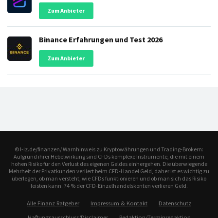
Zum Anbieter
Binance Erfahrungen und Test 2026
Zum Anbieter
© l-iz.de/finanzen/ Warnhinweis zu Kryptowährungen und Trading-Brokern:
Aufgrund ihrer Hebelwirkung sind CFDs komplexe Instrumente, die mit einem
hohen Risiko für den Verlust des eigenen Geldes einhergehen. Die überwiegende
Mehrheit der Privatkunden verliert beim CFD-Handel Geld, daher ist es wichtig zu
überlegen, ob man versteht, wie CFDs funktionieren und ob man sich das Risiko
leisten kann. 74 % der CFD-Einzelhandelskonten verlieren Geld.
Alle Finanz Ratgeber
Impressum & Kontakt
Datenschutz
Haftungsausschluss/Disclaimer
Redaktion/Terminredaktion