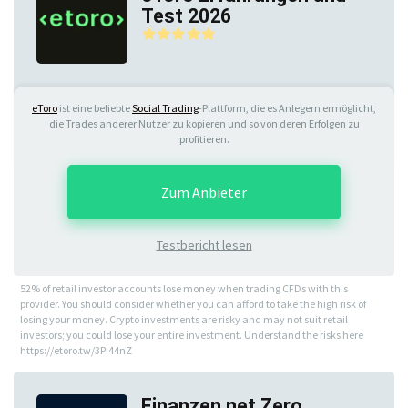
Test 2026
eToro
ist eine beliebte
Social Trading
-Plattform, die es Anlegern ermöglicht,
die Trades anderer Nutzer zu kopieren und so von deren Erfolgen zu
profitieren.
Zum Anbieter
Testbericht lesen
52% of retail investor accounts lose money when trading CFDs with this
provider. You should consider whether you can afford to take the high risk of
losing your money. Crypto investments are risky and may not suit retail
investors; you could lose your entire investment. Understand the risks here
https://etoro.tw/3PI44nZ
Finanzen.net Zero