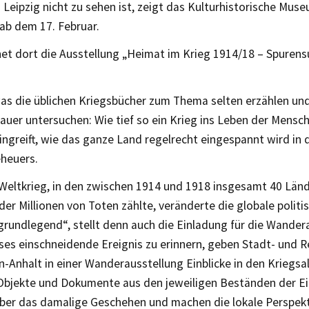
 Leipzig nicht zu sehen ist, zeigt das Kulturhistorische Mus
ab dem 17. Februar.
net dort die Ausstellung „Heimat im Krieg 1914/18 – Spurens
 was die üblichen Kriegsbücher zum Thema selten erzählen un
uer untersuchen: Wie tief so ein Krieg ins Leben der Mensch
ingreift, wie das ganze Land regelrecht eingespannt wird in 
heuers.
 Weltkrieg, in den zwischen 1914 und 1918 insgesamt 40 Länd
er Millionen von Toten zählte, veränderte die globale politi
rundlegend“, stellt denn auch die Einladung für die Wandera
ses einschneidende Ereignis zu erinnern, geben Stadt- und
-Anhalt in einer Wanderausstellung Einblicke in den Kriegsal
 Objekte und Dokumente aus den jeweiligen Beständen der E
über das damalige Geschehen und machen die lokale Perspekt