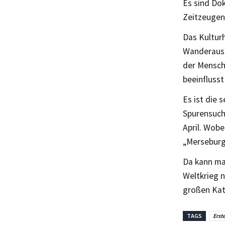
Es sind Do
Zeitzeugen 
Das Kultur
Wanderauss
der Mensche
beeinflusst
Es ist die
Spurensuche
April. Wobe
„Merseburg
Da kann ma
Weltkrieg n
großen Kat
TAGS
Erst