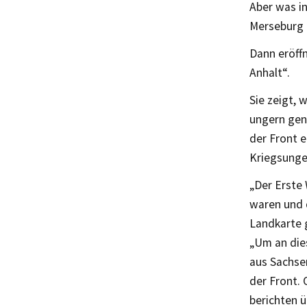
Aber was in
Merseburg 
Dann eröff
Anhalt“.
Sie zeigt,
ungern gena
der Front e
Kriegsunge
„Der Erste
waren und d
Landkarte g
„Um an die
aus Sachsen
der Front.
berichten 