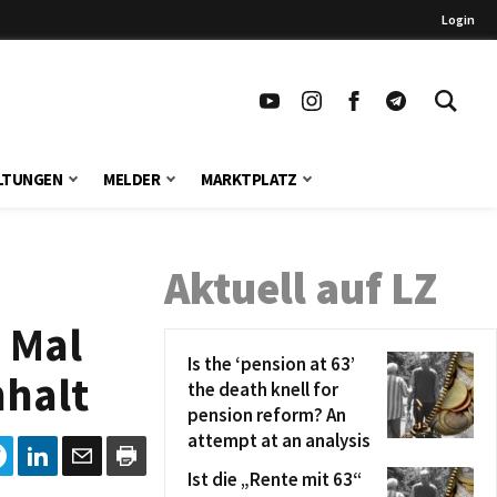
Login
LTUNGEN
MELDER
MARKTPLATZ
Aktuell auf LZ
 Mal
Is the ‘pension at 63’
nhalt
the death knell for
pension reform? An
attempt at an analysis
Ist die „Rente mit 63“