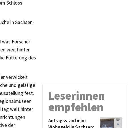
eum Schloss
uche in Sachsen-
d was Forscher
en weit hinter
die Fütterung des
er verwickelt
sche und geistige
Leserinnen
usstellung fest.
 Regionalmuseen
empfehlen
ltag weit hinter
inrichtungen
Antragsstau beim
ive der
Wohngeld in Sachsen: