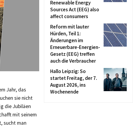
Renewable Energy
Sources Act (EEG) also
affect consumers
Reform mit lauter
Hürden, Teil 1:
Änderungen im
Erneuerbare-Energien-
Gesetz (EEG) treffen
auch die Verbraucher
Hallo Leipzig: So
startet Freitag, der 7.
August 2026, ins
nem Jahr, das
Wochenende
auchen sie nicht
ig die Jubiläen
chafft mit seinem
t, sucht man