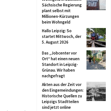
Sächsische Regierung
plant selbst mit
Millionen-Kürzungen
beim Wohngeld
Hallo Leipzig: So
startet Mittwoch, der
5. August 2026
Das „Jobcenter vor
Ort“ hat einen neuen
Standort in Leipzig-
Grünau. Wir haben
nachgefragt
Akten aus der Zeit vor
den Eingemeindungen:
Historische Quellen zu
Leipzigs Stadtteilen
sind jetzt online