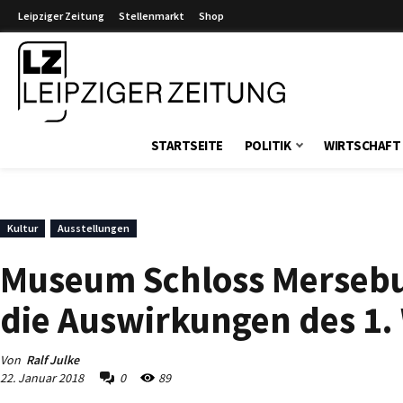
Leipziger Zeitung
Stellenmarkt
Shop
Leipziger Zeitung
STARTSEITE
POLITIK
WIRTSCHAFT
Kultur
Ausstellungen
Museum Schloss Mersebur
die Auswirkungen des 1.
Von
Ralf Julke
22. Januar 2018
0
89