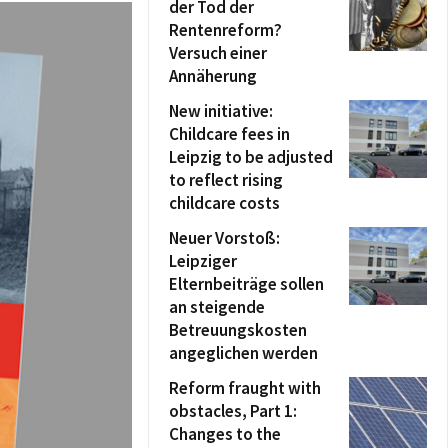
der Tod der
Rentenreform?
Versuch einer
Annäherung
New initiative:
Childcare fees in
Leipzig to be adjusted
to reflect rising
childcare costs
Neuer Vorstoß:
Leipziger
Elternbeiträge sollen
an steigende
Betreuungskosten
angeglichen werden
Reform fraught with
obstacles, Part 1:
Changes to the