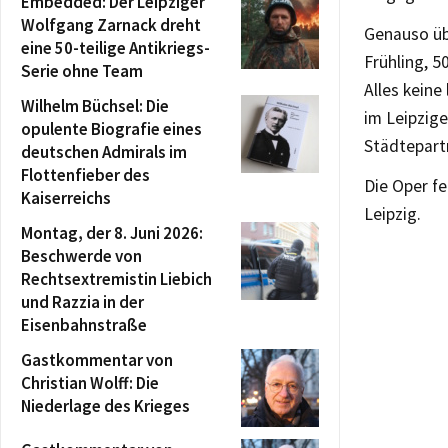
Embedded: Der Leipziger
Wolfgang Zarnack dreht
Genauso üb
eine 50-teilige Antikriegs-
Frühling, 
Serie ohne Team
Alles keine
Wilhelm Büchsel: Die
im Leipzig
opulente Biografie eines
Städtepart
deutschen Admirals im
Flottenfieber des
Die Oper fe
Kaiserreichs
Leipzig.
Montag, der 8. Juni 2026:
Beschwerde von
Rechtsextremistin Liebich
und Razzia in der
Eisenbahnstraße
Gastkommentar von
Christian Wolff: Die
Niederlage des Krieges