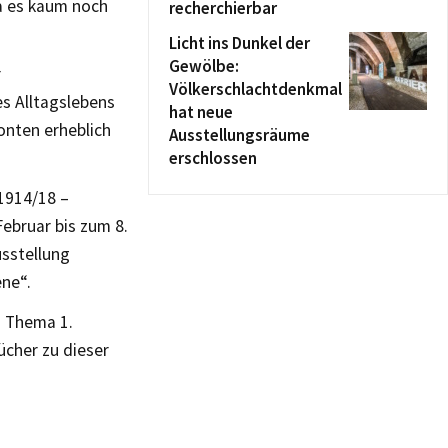
a es kaum noch
recherchierbar
Licht ins Dunkel der
Gewölbe:
r
Völkerschlachtdenkmal
s Alltagslebens
hat neue
onten erheblich
Ausstellungsräume
erschlossen
1914/18 –
Februar bis zum 8.
usstellung
ne“.
m Thema 1.
ücher zu dieser