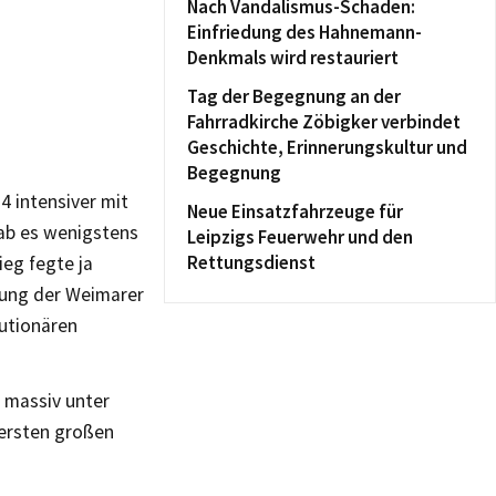
Nach Vandalismus-Schaden:
Einfriedung des Hahnemann-
Denkmals wird restauriert
Tag der Begegnung an der
Fahrradkirche Zöbigker verbindet
Geschichte, Erinnerungskultur und
Begegnung
4 intensiver mit
Neue Einsatzfahrzeuge für
gab es wenigstens
Leipzigs Feuerwehr und den
Rettungsdienst
ieg fegte ja
dung der Weimarer
lutionären
6 massiv unter
 ersten großen