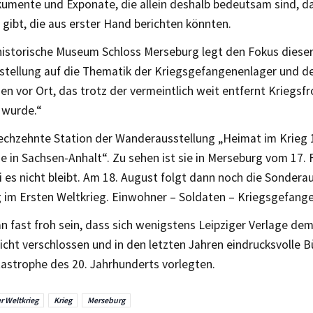
kumente und Exponate, die allein deshalb bedeutsam sind, d
gibt, die aus erster Hand berichten könnten.
historische Museum Schloss Merseburg legt den Fokus diese
tellung auf die Thematik der Kriegsgefangenenlager und de
n vor Ort, das trotz der vermeintlich weit entfernt Kriegsfr
 wurde.“
 sechzehnte Station der Wanderausstellung „Heimat im Krieg 
 in Sachsen-Anhalt“. Zu sehen ist sie in Merseburg vom 17. 
i es nicht bleibt. Am 18. August folgt dann noch die Sondera
 im Ersten Weltkrieg. Einwohner – Soldaten – Kriegsgefange
n fast froh sein, dass sich wenigstens Leipziger Verlage de
icht verschlossen und in den letzten Jahren eindrucksvolle B
astrophe des 20. Jahrhunderts vorlegten.
er Weltkrieg
Krieg
Merseburg