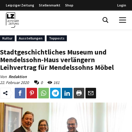
Leipziger Zeitung
Stellenmarkt
Shop
Login
Leipziger Zeitung
Kultur
Ausstellungen
Topposts
Stadtgeschichtliches Museum und
Mendelssohn-Haus verlängern
Leihvertrag für Mendelssohns Möbel
Von
Redaktion
22. Februar 2020
0
161