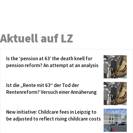
Aktuell auf LZ
Is the ‘pension at 63’ the death knell for
pension reform? An attempt at an analysis
Ist die „Rente mit 63“ der Tod der
Rentenreform? Versuch einer Annäherung
New initiative: Childcare fees in Leipzig to
be adjusted to reflect rising childcare costs