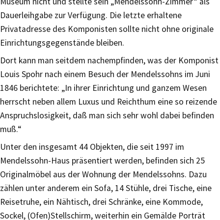
Museum nicht und stellte sein „Mendelssohn-Zimmer“ als
Dauerleihgabe zur Verfügung. Die letzte erhaltene
Privatadresse des Komponisten sollte nicht ohne originale
Einrichtungsgegenstände bleiben.
Dort kann man seitdem nachempfinden, was der Komponist
Louis Spohr nach einem Besuch der Mendelssohns im Juni
1846 berichtete: „In ihrer Einrichtung und ganzem Wesen
herrscht neben allem Luxus und Reichthum eine so reizende
Anspruchslosigkeit, daß man sich sehr wohl dabei befinden
muß.“
Unter den insgesamt 44 Objekten, die seit 1997 im
Mendelssohn-Haus präsentiert werden, befinden sich 25
Originalmöbel aus der Wohnung der Mendelssohns. Dazu
zählen unter anderem ein Sofa, 14 Stühle, drei Tische, eine
Reisetruhe, ein Nähtisch, drei Schränke, eine Kommode,
Sockel, (Ofen)Stellschirm, weiterhin ein Gemälde Porträt