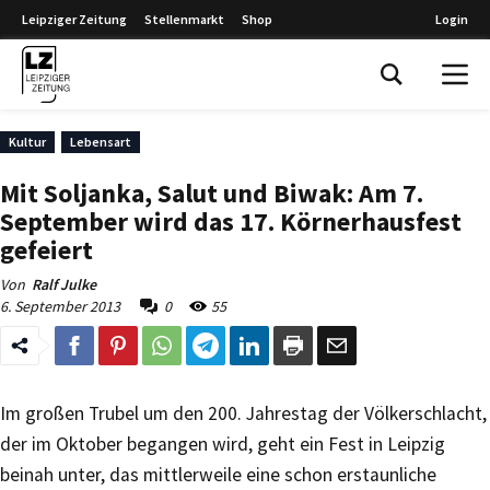
Leipziger Zeitung
Stellenmarkt
Shop
Login
Leipziger Zeitung
Kultur
Lebensart
Mit Soljanka, Salut und Biwak: Am 7.
September wird das 17. Körnerhausfest
gefeiert
Von
Ralf Julke
6. September 2013
0
55
Im großen Trubel um den 200. Jahrestag der Völkerschlacht,
der im Oktober begangen wird, geht ein Fest in Leipzig
beinah unter, das mittlerweile eine schon erstaunliche