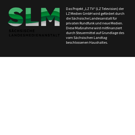
Das Projekt „LZ TV“ (LZ Television) der
LZ Medien GmbH wird gefördert durch
die Sächsische Landesanstalt für
privaten Rundfunk und neue Medien.
Diese Maßnahme wird mitfinanziert
durch Steuermittel auf Grundlage des
vom Sächsischen Landtag
beschlossenen Haushaltes.