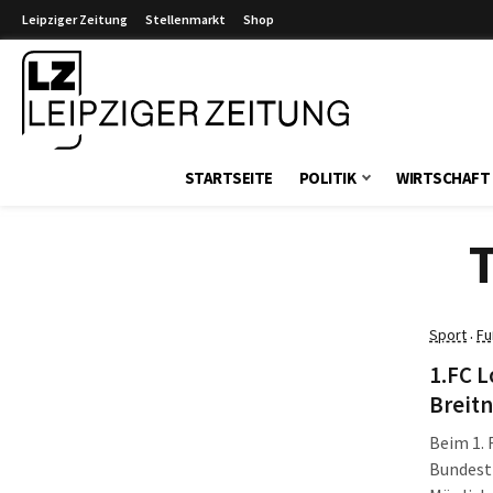
Leipziger Zeitung
Stellenmarkt
Shop
Leipziger Zeitung
STARTSEITE
POLITIK
WIRTSCHAFT
Sport
Fu
·
1.FC L
Breit
Beim 1. 
Bundest