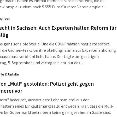
gemacht haben es einmal mehr die Fans des Vereins, die bei
winnspiel zudem noch 5.555 Euro für ihren Verein erspielt.
em Motto: Wenn uns keiner hilft, helfen wir uns eben selbst.
achsen
cht in Sachsen: Auch Experten halten Reform für
llig
ine ganz sensible Stelle. Und die CDU-Fraktion reagierte sofort,
 die Grünen-Fraktion ihre Stellungnahme zur Expertenanhörung
ausschuss veröffentlicht hatte. Der tagte am gestrigen
ag, 5. September, und vertagte nicht nur das
ngeschusterte neue Kommunalgesetz. Es ging auch um die
lle & Unfälle
zur Landtagswahl 2014 in Sachsen - direkt und indirekt. Da hat
hsische CDU eine ganz besondere Haltung. Denn Direktmandate
en „Müll“ gestohlen: Polizei geht gegen
endwie besser.
nerer vor
ern" bedeutet, aussortierte Lebensmittel aus den
hältern eines Einkaufsmarktes zu entweden. Klar, dass die Müll-
en bei Supermarktbetreibern keine gern gesehenen Gäste sind.