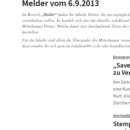
August 
Melder vom 6.9.2013
das, sei
Münchha
Im Bereich
„Melder“
finden Sie Inhalte Dritter, die uns tagtägli
vorenthalten wollen. Es handelt sich also um aktuelle, redaktionel
Mitteilungen Dritter. Welche damit stets durchgehende Zitate der
darstellen.
Für die Inhalte sind allein die Übersender der Mitteilungen veran
dazu wenden Sie sich gern an
redaktion@l-iz.de
oder kontaktieren
Bewegun
„Save
zu Ve
Am Samst
eine Kun
Kurt-Eis
Distille
Versamm
Wortmeld
Stem