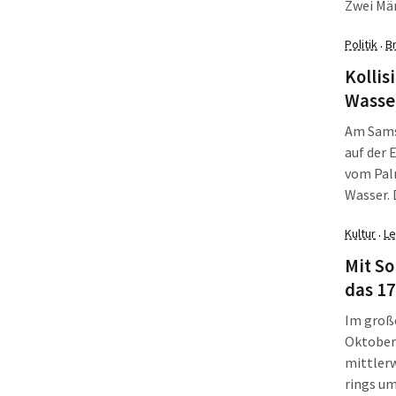
Zwei Män
Politik
B
·
Kollis
Wasser
Am Samst
auf der 
vom Palm
Wasser.
nicht re
Kultur
Le
·
Die L-IZ
Kollisi
Mit So
das 17
Im große
Oktober 
mittlerw
rings u