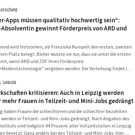
 7. September, findet nun schon das 17. von 14 bis 23 Uhr statt.
Forschung
r-Apps müssen qualitativ hochwertig sein“:
Absolventin gewinnt Förderpreis von ARD und
end wird feststehen, ob Franziska Rumpelt den ersten, zweiten
tten Platz belegt. Bisher wusste sie nur, dass sie unter die ersten
mmt, wenn ARD und ZDF ihren Förderpreis
+Medientechnologie" vergeben werden. Die Verleihung findet im
iner Medienwoche in Berlin statt. "Dass ich unter den zehn
t
Leipzig
·
ten bin, weiß ich schon eine Weile", sagt Rumpelt. Doch kürzlich
MDR und WDR ein Filmchen über ihre Arbeit. "Seitdem ist klar,
schaften kritisieren: Auch in Leipzig werden
 unter die ersten drei kommen werde, denn nur für diese wurden so
mehr Frauen in Teilzeit- und Mini-Jobs gedrängt
iträge gedreht. Man hat mir aber nicht verraten, welchen Platz
ig haben Frauen die schlechteren und die schlechter bezahlten
ret belegen werde.
e werden in Teilzeit- und Mini-Jobs gedrängt. Nach Angaben des
nstituts sind lediglich 44 Prozent aller Vollzeitstellen in Leipzig
en besetzt. Ganz anders bei den Teilzeit- und Mini-Jobs: Hier