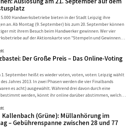
nen: Auslosung am 21. September auf dem
tusplatz
 5.000 Handwerksbetriebe bieten in der Stadt Leipzig ihre
gen an. Ab Montag (9. September) bis zum 20. September können
ziger mit ihrem Besuch beim Handwerker gewinnen. Wer vier
ksbetriebe auf der Aktionskarte von "Stempeln und Gewinnen"
ln lässt, kann tolle Preise abräumen.
er
zbastei: Der Große Preis – Das Online-Voting
 1. September heißt es wieder voten, voten, voten: Leipzig wählt
 des Jahres 2013. In zwei Phasen werden die vier Finalbands
waren es acht) ausgewählt. Während drei davon durch eine
y bestimmt werden, könnt ihr online darüber abstimmen, welche
 Sieger des Onlinevotings am 6. Dezember auf der Bühne der
er
im Werk 2 stehen und sich mit stolzem Gefieder präsentieren darf.
a Kallenbach (Grüne): Müllanhörung im
ag – Gebührenspanne zwischen 28 und 77