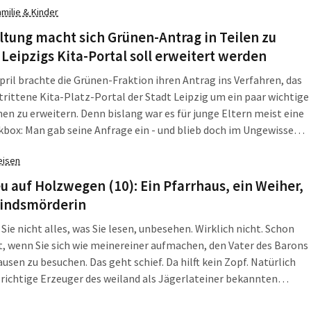
amilie & Kinder
r Einwohneranfrage machen sie am 18. September ihr Problem
dtratsthema.
tung macht sich Grünen-Antrag in Teilen zu
 Leipzigs Kita-Portal soll erweitert werden
pril brachte die Grünen-Fraktion ihren Antrag ins Verfahren, das
trittene Kita-Platz-Portal der Stadt Leipzig um ein paar wichtige
en zu erweitern. Denn bislang war es für junge Eltern meist eine
kbox: Man gab seine Anfrage ein - und blieb doch im Ungewissen
am gleich eine frustrierende Null-Treffer-Anzeige. Das System
eisen
so praktisch stumm. Es antwortete einfach nicht adäquat.
u auf Holzwegen (10): Ein Pfarrhaus, ein Weiher,
Kindsmörderin
Sie nicht alles, was Sie lesen, unbesehen. Wirklich nicht. Schon
t, wenn Sie sich wie meinereiner aufmachen, den Vater des Barons
sen zu besuchen. Das geht schief. Da hilft kein Zopf. Natürlich
 richtige Erzeuger des weiland als Jägerlateiner bekannten
us Carl Friedrich Freiherr von Münchhausen nicht Gottfried