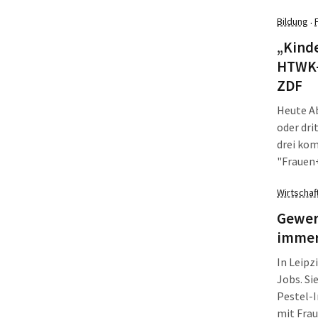
Samstag,
Bildung
·
„Kinde
HTWK-
ZDF
Heute Ab
oder dri
drei ko
"Frauen
Rahmen e
Wirtschaf
Nominier
drehten 
Gewerk
dass ich
immer 
lange Be
In Leipz
ich konk
Jobs. Si
Pestel-I
mit Frau