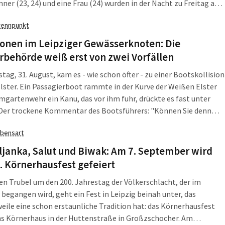
ner (23, 24) und eine Frau (24) wurden in der Nacht zu Freitag an
einem Markt im Leipziger Osten von der Polizei auf frischer Tat ertappt.
rennpunkt
ionen im Leipziger Gewässerknoten: Die
behörde weiß erst von zwei Vorfällen
ag, 31. August, kam es - wie schon öfter - zu einer Bootskollision
Elster. Ein Passagierboot rammte in der Kurve der Weißen Elster
gartenwehr ein Kanu, das vor ihm fuhr, drückte es fast unter
 Der trockene Kommentar des Bootsführers: "Können Sie denn
chts fahren?" Nicht der erste Vorfall im Gewässerknoten Leipzig.
bensart
 fragte mal nach, wer sich in der Stadtverwaltung um solche
onen kümmert. Das Umweltdezernat antwortete.
ljanka, Salut und Biwak: Am 7. September wird
. Körnerhausfest gefeiert
n Trubel um den 200. Jahrestag der Völkerschlacht, der im
begangen wird, geht ein Fest in Leipzig beinah unter, das
eile eine schon erstaunliche Tradition hat: das Körnerhausfest
ms Körnerhaus in der Huttenstraße in Großzschocher. Am