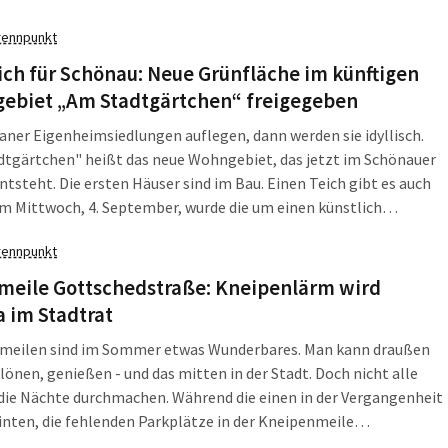
der Frauenanteil 68 Prozent.
rennpunkt
ich für Schönau: Neue Grünfläche im künftigen
ebiet „Am Stadtgärtchen“ freigegeben
ner Eigenheimsiedlungen auflegen, dann werden sie idyllisch.
dtgärtchen" heißt das neue Wohngebiet, das jetzt im Schönauer
entsteht. Die ersten Häuser sind im Bau. Einen Teich gibt es auch
m Mittwoch, 4. September, wurde die um einen künstlich
ten Teich entstandene rund 11.400 m² große Grünfläche zwischen
rennpunkt
r Straße, Sonneberger Weg, Suhler Straße und Nordhäuser Weg
ohnern zur Verfügung gestellt.
meile Gottschedstraße: Kneipenlärm wird
 im Stadtrat
meilen sind im Sommer etwas Wunderbares. Man kann draußen
klönen, genießen - und das mitten in der Stadt. Doch nicht alle
die Nächte durchmachen. Während die einen in der Vergangenheit
nten, die fehlenden Parkplätze in der Kneipenmeile
dstraße seien das Problem, finden die Anwohner keinen Schlaf.