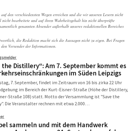
Bürger, sondern Georg Otto von Münchhausen. Aber wen kümmert
t 1786 die "Feldzüge und Abenteuer des Freiherrn von
usen" erschienen?
ch auf den verschiedensten Wegen erreichen und die wir unseren Lesern nicht
l nicht bearbeitete und auf ihren Wahrheitsgehalt hin nicht überprüfte
 namentlich genannten Absender außerhalb unseres redaktionellen Bereiches
twortlich, die Redaktion macht sich die Aussagen nicht zu eigen. Bei Fragen
 den Versender der Informationen.
gsmelder
 the Distillery“: Am 7. September kommt es
rkehrseinschränkungen im Süden Leipzigs
ag, 7. September, findet im Zeitraum von 16 bis zirka 22 Uhr
dgebung im Bereich der Kurt-Eisner-Straße (Höhe der Distillery,
ner-Straße 108) statt. Motto der Versammlung ist "Save the
ry". Die Veranstalter rechnen mit etwa 2.000
lungsteilnehmern.
er
pel sammeln und mit dem Handwerk