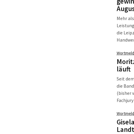
gewin
Augus
Mehr als
Leistun
die Leip
Handwer
abstempe
Wortmeld
Morit
läuft
Seit dem
die Band
(bisher 
Fachjur
Band als
Wortmeld
Halle D 
Gisel
Landt