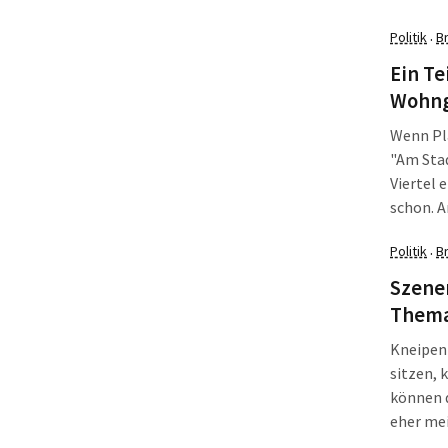
beträgt 
Politik
B
·
Ein Te
Wohng
Wenn Pla
"Am Sta
Viertel 
schon. A
angeleg
Politik
B
·
Weimare
den Anw
Szene
Thema
Kneipen
sitzen, 
können 
eher mei
Gottsche