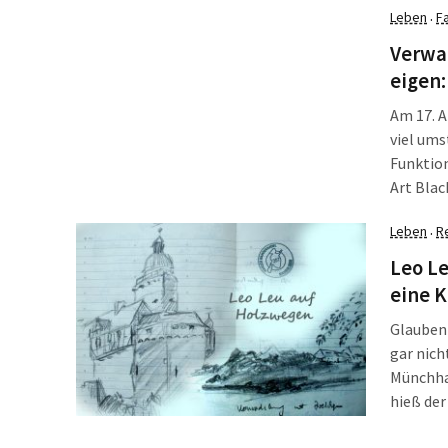
Leben
F
·
In eine
zum Sta
Verwal
eigen:
Am 17. A
viel ums
Funktion
Art Blac
oder bek
Leben
R
·
blieb al
Leo Le
eine 
Glauben 
gar nich
Münchhau
hieß der
Hieronym