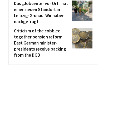
Das „Jobcenter vor Ort“ hat
einen neuen Standort in
Leipzig-Grünau. Wir haben
nachgefragt
Criticism of the cobbled-
together pension reform:
East German minister-
presidents receive backing
from the DGB