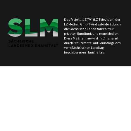
Das Projekt „LZ TV“ (LZ Television) der
LZ Medien GmbH wird gefördert durch
die Sächsische Landesanstalt für
privaten Rundfunk und neue Medien.
Diese Maßnahme wird mitfinanziert
durch Steuermittel auf Grundlage des
vom Sächsischen Landtag
beschlossenen Haushaltes.