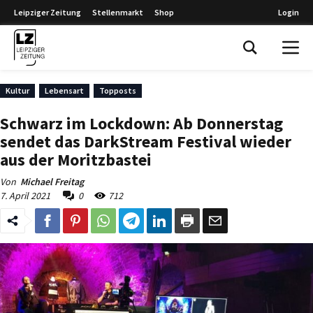
Leipziger Zeitung
Stellenmarkt
Shop
Login
Leipziger Zeitung
Kultur
Lebensart
Topposts
Schwarz im Lockdown: Ab Donnerstag
sendet das DarkStream Festival wieder
aus der Moritzbastei
Von
Michael Freitag
7. April 2021
0
712