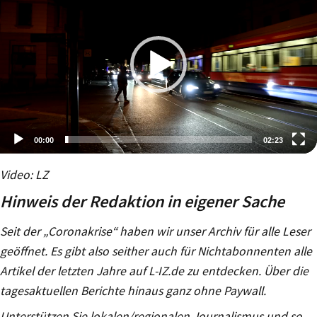
00:00
02:23
Video-
Video: LZ
Player
Hinweis der Redaktion in eigener Sache
Seit der „Coronakrise“ haben wir unser Archiv für alle Leser
geöffnet. Es gibt also seither auch für Nichtabonnenten alle
Artikel der letzten Jahre auf L-IZ.de zu entdecken. Über die
tagesaktuellen Berichte hinaus ganz ohne Paywall.
Unterstützen Sie lokalen/regionalen Journalismus und so