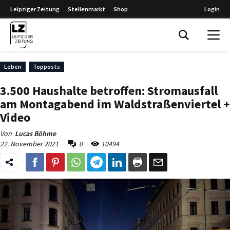
Leipziger Zeitung
Stellenmarkt
Shop
Login
Leipziger Zeitung
Leben
Topposts
3.500 Haushalte betroffen: Stromausfall
am Montagabend im Waldstraßenviertel +
Video
Von
Lucas Böhme
22. November 2021
0
10494