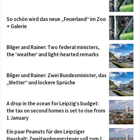
So schön wird das neue „Feuerland“ im Zoo
+ Galerie
Bilger and Rainer: Two federal ministers,
the ‘weather’ and light-hearted remarks
Bilger und Rainer: Zwei Bundesminister, das
„Wetter“ und lockere Sprüche
A drop in the ocean for Leipzig’s budget:
the tax on second homes is set to rise from
1 January
Ein paar Peanuts für den Leipziger
Haushalt: Zweitwohnungsteuer soll zum 1.