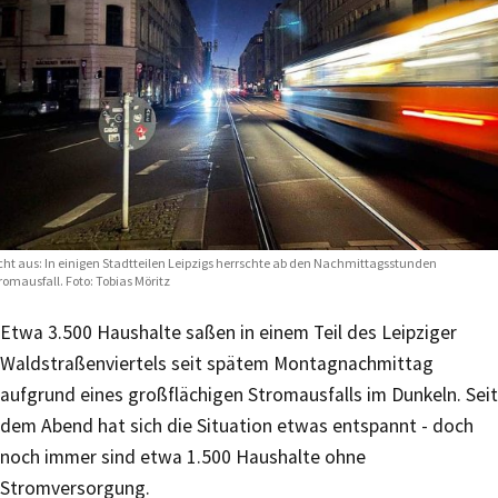
cht aus: In einigen Stadtteilen Leipzigs herrschte ab den Nachmittagsstunden
romausfall. Foto: Tobias Möritz
Etwa 3.500 Haushalte saßen in einem Teil des Leipziger
Waldstraßenviertels seit spätem Montagnachmittag
aufgrund eines großflächigen Stromausfalls im Dunkeln. Seit
dem Abend hat sich die Situation etwas entspannt - doch
noch immer sind etwa 1.500 Haushalte ohne
Stromversorgung.