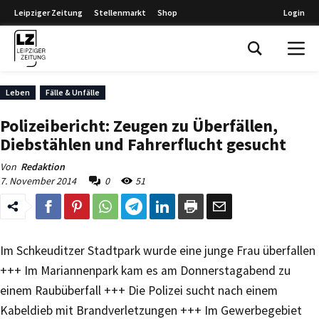
Leipziger Zeitung
Stellenmarkt
Shop
Login
Leipziger Zeitung
Leben
Fälle & Unfälle
Polizeibericht: Zeugen zu Überfällen,
Diebstählen und Fahrerflucht gesucht
Von
Redaktion
7. November 2014
0
51
Im Schkeuditzer Stadtpark wurde eine junge Frau überfallen
+++ Im Mariannenpark kam es am Donnerstagabend zu
einem Raubüberfall +++ Die Polizei sucht nach einem
Kabeldieb mit Brandverletzungen +++ Im Gewerbegebiet