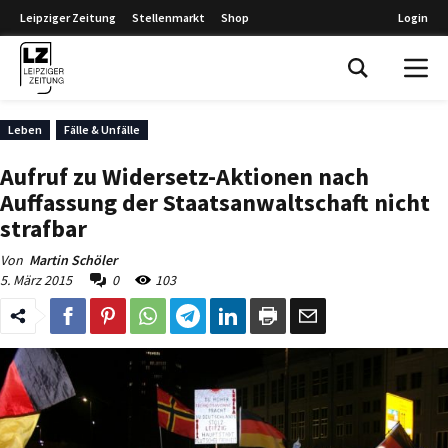
Leipziger Zeitung
Stellenmarkt
Shop
Login
Leipziger Zeitung
Leben
Fälle & Unfälle
Aufruf zu Widersetz-Aktionen nach
Auffassung der Staatsanwaltschaft nicht
strafbar
Von
Martin Schöler
5. März 2015
0
103