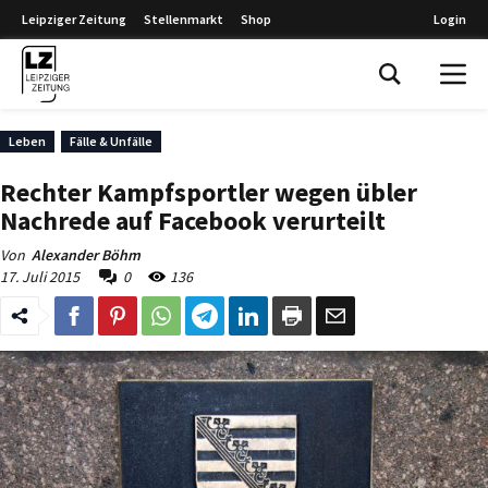
Leipziger Zeitung
Stellenmarkt
Shop
Login
Leipziger Zeitung
Leben
Fälle & Unfälle
Rechter Kampfsportler wegen übler
Nachrede auf Facebook verurteilt
Von
Alexander Böhm
17. Juli 2015
0
136