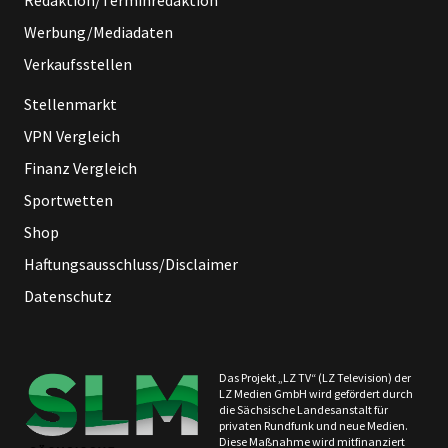
Werbung/Mediadaten
Verkaufsstellen
Stellenmarkt
VPN Vergleich
Finanz Vergleich
Sportwetten
Shop
Haftungsausschluss/Disclaimer
Datenschutz
Das Projekt „LZ TV“ (LZ Television) der
LZ Medien GmbH wird gefördert durch
die Sächsische Landesanstalt für
privaten Rundfunk und neue Medien.
Diese Maßnahme wird mitfinanziert