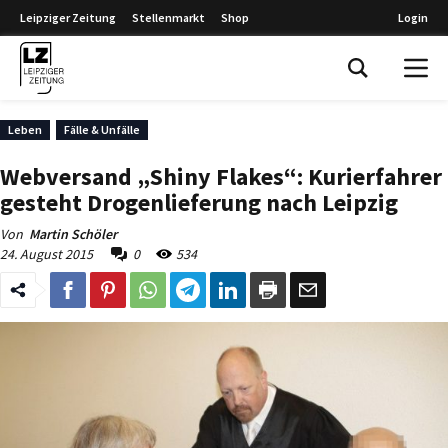
Leipziger Zeitung
Stellenmarkt
Shop
Login
Leipziger Zeitung
Leben
Fälle & Unfälle
Webversand „Shiny Flakes“: Kurierfahrer
gesteht Drogenlieferung nach Leipzig
Von
Martin Schöler
24. August 2015
0
534