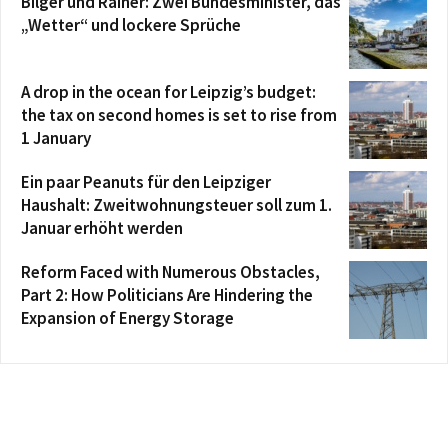
Bilger und Rainer: Zwei Bundesminister, das
„Wetter“ und lockere Sprüche
A drop in the ocean for Leipzig’s budget:
the tax on second homes is set to rise from
1 January
Ein paar Peanuts für den Leipziger
Haushalt: Zweitwohnungsteuer soll zum 1.
Januar erhöht werden
Reform Faced with Numerous Obstacles,
Part 2: How Politicians Are Hindering the
Expansion of Energy Storage