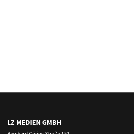
LZ MEDIEN GMBH
Bernhard Göring Straße 152