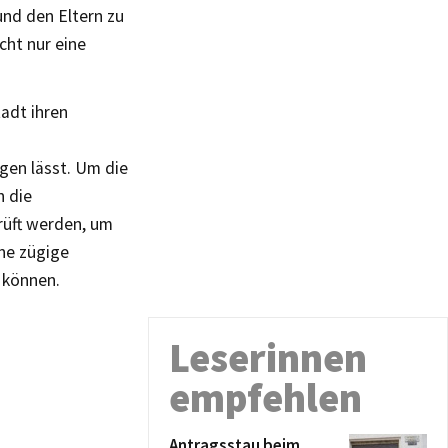
und den Eltern zu
cht nur eine
tadt ihren
lgen lässt. Um die
h die
rüft werden, um
ne zügige
 können.
Leserinnen
empfehlen
Antragsstau beim