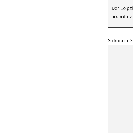
Der Leipz
brennt n
So können Si