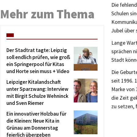
Die fehlend
Mehr zum Thema
Schulen si
Kommunikati
Jubel über 
Lange Wart
Der Stadtrat tagte: Leipzig
sprächen ni
soll endlich prüfen, wie groß
Stadt könn
ein Springerpool für Kitas
und Horte sein muss + Video
Die Geburte
seit 1996.
Leipziger Kitalandschaft
unter Sparzwang: Interview
Marke von 3
mit Birgit Schulze Wehninck
die Zeit ge
und Sven Riemer
zu setzen, 
Ein innovativer Holzbau für
die Kleinen: Neue Kita in
Grünau am Donnerstag
feierlich übergeben