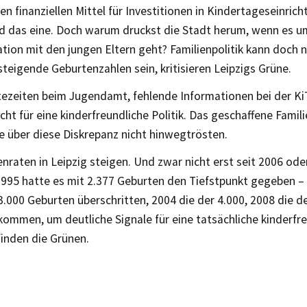
en finanziellen Mittel für Investitionen in Kindertageseinric
nd das eine. Doch warum druckst die Stadt herum, wenn es u
on mit den jungen Eltern geht? Familienpolitik kann doch ni
steigende Geburtenzahlen sein, kritisieren Leipzigs Grüne.
ezeiten beim Jugendamt, fehlende Informationen bei der Ki
cht für eine kinderfreundliche Politik. Das geschaffene Famil
e über diese Diskrepanz nicht hinwegtrösten.
nraten in Leipzig steigen. Und zwar nicht erst seit 2006 oder
 1995 hatte es mit 2.377 Geburten den Tiefstpunkt gegeben –
.000 Geburten überschritten, 2004 die der 4.000, 2008 die de
kommen, um deutliche Signale für eine tatsächliche kinderfre
finden die Grünen.