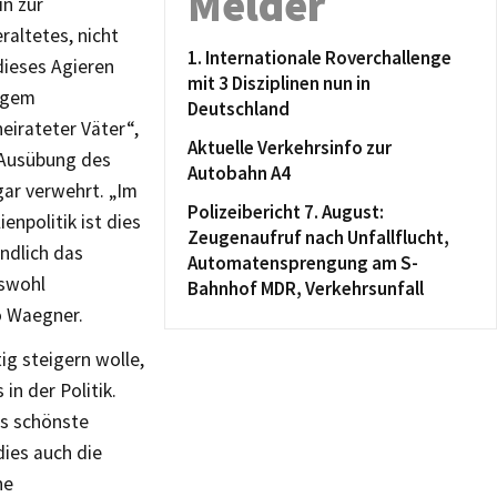
Melder
in zur
raltetes, nicht
1. Internationale Roverchallenge
dieses Agieren
mit 3 Disziplinen nun in
angem
Deutschland
eirateter Väter“,
Aktuelle Verkehrsinfo zur
e Ausübung des
Autobahn A4
ar verwehrt. „Im
Polizeibericht 7. August:
enpolitik ist dies
Zeugenaufruf nach Unfallflucht,
endlich das
Automatensprengung am S-
eswohl
Bahnhof MDR, Verkehrsunfall
o Waegner.
ig steigern wolle,
in der Politik.
as schönste
dies auch die
ne