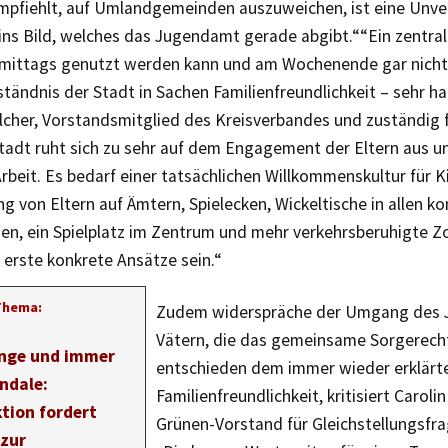
empfiehlt, auf Umlandgemeinden auszuweichen, ist eine Unve
ins Bild, welches das Jugendamt gerade abgibt.““Ein zentral
s mittags genutzt werden kann und am Wochenende gar nicht,
ständnis der Stadt in Sachen Familienfreundlichkeit – sehr hal
lcher, Vorstandsmitglied des Kreisverbandes und zuständig fü
Stadt ruht sich zu sehr auf dem Engagement der Eltern aus u
rbeit. Es bedarf einer tatsächlichen Willkommenskultur für Ki
g von Eltern auf Ämtern, Spielecken, Wickeltische in allen 
en, ein Spielplatz im Zentrum und mehr verkehrsberuhigte Z
 erste konkrete Ansätze sein.“
Thema:
Zudem widerspräche der Umgang des 
Vätern, die das gemeinsame Sorgerech
nge und immer
entschieden dem immer wieder erklärte
ndale:
Familienfreundlichkeit, kritisiert Caroli
tion fordert
Grünen-Vorstand für Gleichstellungsfra
zur