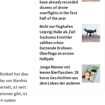
have already recorded
dozens of drone
overflights in the first
half of the year
Nicht nur Flughafen
Leipzig/Halle als Ziel:
Sachsens Ermittler
zählten schon
Dutzende Drohnen-
Überflüge im ersten
Halbjahr
Junge Männer mit
leeren Bierflaschen: 28
lichkeit hat dies
kurze Geschichten aus
ndes von Bündnis
dem Leben der anderen
teilt, ist nett.
tionen gibt, ist
ern zudem