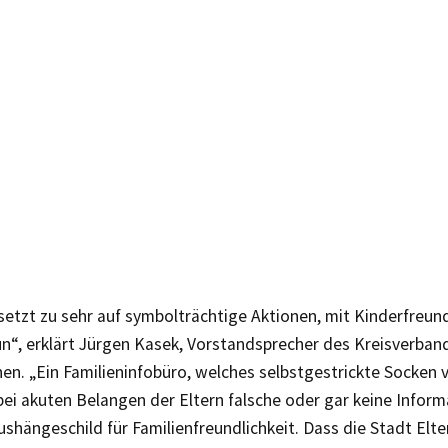
setzt zu sehr auf symbolträchtige Aktionen, mit Kinderfreund
un“, erklärt Jürgen Kasek, Vorstandsprecher des Kreisverba
en. „Ein Familieninfobüro, welches selbstgestrickte Socken ver
bei akuten Belangen der Eltern falsche oder gar keine Informa
ushängeschild für Familienfreundlichkeit. Dass die Stadt Elt