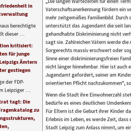
„Die langen Wartezeiten für einen Term
friedenheit in
Vaterschaftsanerkennung fördern ein ve
tverwaltung
mehr zeitgemäßes Familienbild. Durch 
haus berechtigte
unterstützt das Jugendamt die seit l
llt dieser …
gehandhabte Diskriminierung nicht verh
sagt sie. Zahlreichen Vätern werde di
ion kritisiert:
Sorgerechts massiv erschwert oder sog
ten für junge
Sinne einer diskriminierungsfreien Famili
 Leipzigs Ämtern
nicht länger hinnehmbar. Hier ist auch 
ter gestiegen
Jugendamt gefordert, seiner am Kind
ge der FDP-
orientierten Pflicht nachzukommen“, s
im Leipziger …
Wenn die Stadt ihre Einwohnerzahl stet
rat tagt: Die
bedürfe es eines deutlichen Umdenkens 
Fragenkatalog zu
Für Eltern ist die Geburt ihrer Kinder d
ngsstrukturen,
Erlebnis im Leben, es werde Zeit, dass 
ten,
Stadt Leipzig zum Anlass nimmt, um ei