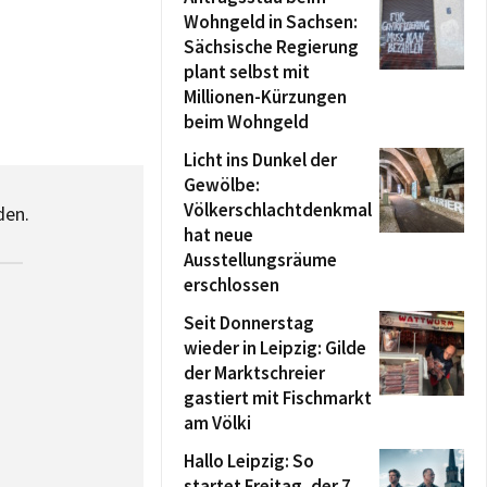
Wohngeld in Sachsen:
Sächsische Regierung
plant selbst mit
Millionen-Kürzungen
beim Wohngeld
Licht ins Dunkel der
Gewölbe:
Völkerschlachtdenkmal
den.
hat neue
Ausstellungsräume
erschlossen
Seit Donnerstag
wieder in Leipzig: Gilde
der Marktschreier
gastiert mit Fischmarkt
am Völki
Hallo Leipzig: So
startet Freitag, der 7.