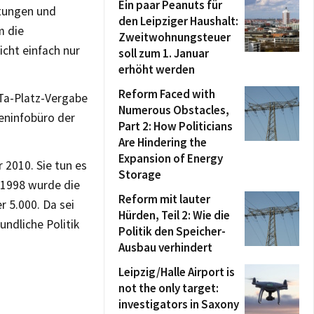
Ein paar Peanuts für
htungen und
den Leipziger Haushalt:
m die
Zweitwohnungsteuer
cht einfach nur
soll zum 1. Januar
erhöht werden
Reform Faced with
Ta-Platz-Vergabe
Numerous Obstacles,
ieninfobüro der
Part 2: How Politicians
Are Hindering the
Expansion of Energy
 2010. Sie tun es
Storage
 1998 wurde die
Reform mit lauter
r 5.000. Da sei
Hürden, Teil 2: Wie die
undliche Politik
Politik den Speicher-
Ausbau verhindert
Leipzig/Halle Airport is
not the only target:
investigators in Saxony