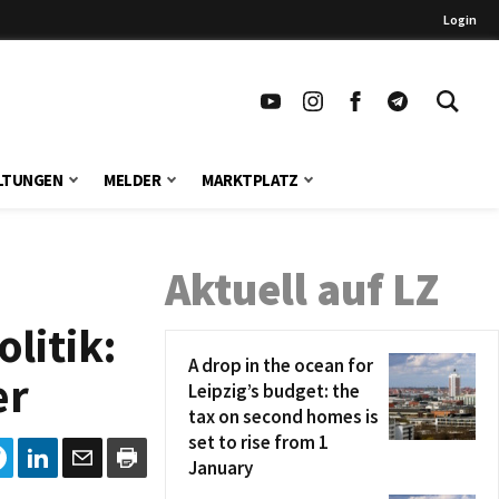
Login
LTUNGEN
MELDER
MARKTPLATZ
Aktuell auf LZ
litik:
A drop in the ocean for
er
Leipzig’s budget: the
tax on second homes is
set to rise from 1
January