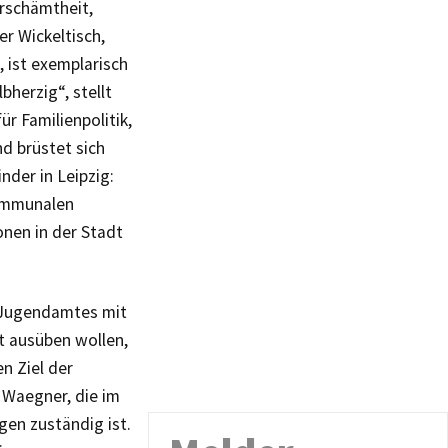
rschämtheit,
er Wickeltisch,
 ist exemplarisch
bherzig“, stellt
r Familienpolitik,
nd brüstet sich
nder in Leipzig:
kommunalen
onen in der Stadt
Jugendamtes mit
t ausüben wollen,
n Ziel der
n Waegner, die im
gen zuständig ist.