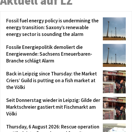
Aktuell auf LZ
Fossil fuel energy policy is undermining the
energy transition: Saxony’s renewable
energy sector is sounding the alarm
Fossile Energiepolitik demoliert die
Energiewende: Sachsens Erneuerbaren-
Branche schlägt Alarm
Back in Leipzig since Thursday: the Market
Criers’ Guild is putting on a fish market at
the Völki
Seit Donnerstag wieder in Leipzig: Gilde der
Marktschreier gastiert mit Fischmarkt am
Völki
Thursday, 6 August 2026: Rescue operation