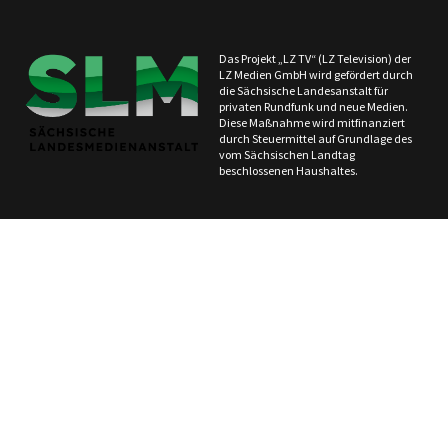
Das Projekt „LZ TV“ (LZ Television) der
LZ Medien GmbH wird gefördert durch
die Sächsische Landesanstalt für
privaten Rundfunk und neue Medien.
Diese Maßnahme wird mitfinanziert
durch Steuermittel auf Grundlage des
vom Sächsischen Landtag
beschlossenen Haushaltes.