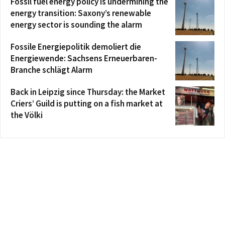
Fossil fuel energy policy is undermining the
energy transition: Saxony’s renewable
energy sector is sounding the alarm
Fossile Energiepolitik demoliert die
Energiewende: Sachsens Erneuerbaren-
Branche schlägt Alarm
Back in Leipzig since Thursday: the Market
Criers’ Guild is putting on a fish market at
the Völki