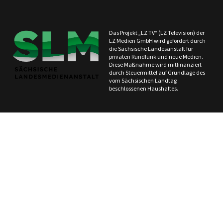
Das Projekt „LZ TV“ (LZ Television) der
LZ Medien GmbH wird gefördert durch
die Sächsische Landesanstalt für
privaten Rundfunk und neue Medien.
Diese Maßnahme wird mitfinanziert
durch Steuermittel auf Grundlage des
vom Sächsischen Landtag
beschlossenen Haushaltes.