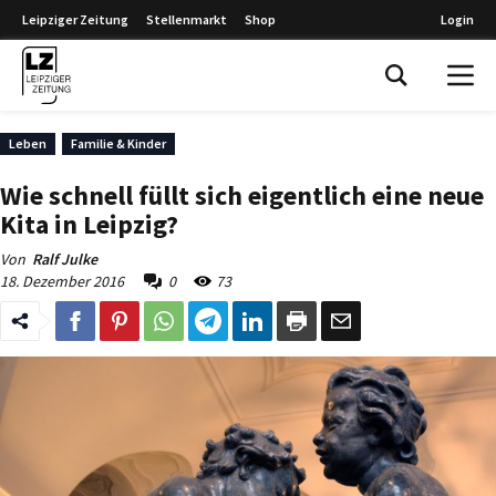
Leipziger Zeitung
Stellenmarkt
Shop
Login
Leipziger Zeitung
Leben
Familie & Kinder
Wie schnell füllt sich eigentlich eine neue
Kita in Leipzig?
Von
Ralf Julke
18. Dezember 2016
0
73