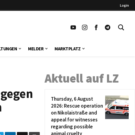
Login
LTUNGEN
MELDER
MARKTPLATZ
Aktuell auf LZ
 gegen
Thursday, 6 August
n
2026: Rescue operation
on Nikolaistraße and
appeal for witnesses
regarding possible
animal cruelty