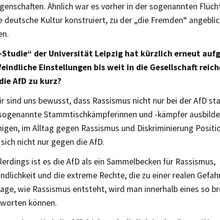
genschaften. Ähnlich war es vorher in der sogenannten Flücht
e deutsche Kultur konstruiert, zu der „die Fremden“ angeblic
en.
-Studie“ der Universität Leipzig hat kürzlich erneut auf
indliche Einstellungen bis weit in die Gesellschaft reiche
die AfD zu kurz?
r sind uns bewusst, dass Rassismus nicht nur bei der AfD sta
 sogenannte Stammtischkämpferinnen und -kämpfer ausbilden
higen, im Alltag gegen Rassismus und Diskriminierung Positi
 sich nicht nur gegen die AfD.
lerdings ist es die AfD als ein Sammelbecken für Rassismus,
dlichkeit und die extreme Rechte, die zu einer realen Gefahr
rage, wie Rassismus entsteht, wird man innerhalb eines so b
tworten können.