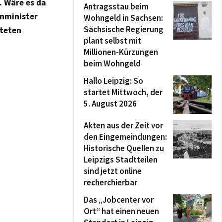
. Wäre es da
Antragsstau beim
enminister
Wohngeld in Sachsen:
Sächsische Regierung
hteten
plant selbst mit
Millionen-Kürzungen
beim Wohngeld
Hallo Leipzig: So
startet Mittwoch, der
5. August 2026
Akten aus der Zeit vor
den Eingemeindungen:
Historische Quellen zu
Leipzigs Stadtteilen
sind jetzt online
recherchierbar
Das „Jobcenter vor
Ort“ hat einen neuen