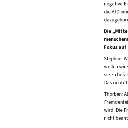
negative Ei
die AfD ein
dazugehör
Die „Mitte
menschenfe
Fokus auf 
Stephan: Wi
wollen wir
sie zu befä
Das richtet
Thorben: Al
Fremdenfein
wird. Die F
nicht bean