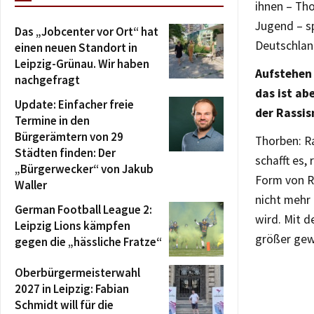
ihnen – Th
Jugend – sp
Das „Jobcenter vor Ort“ hat
Deutschlan
einen neuen Standort in
Leipzig-Grünau. Wir haben
Aufstehen 
nachgefragt
das ist ab
Update: Einfacher freie
der Rassi
Termine in den
Bürgerämtern von 29
Thorben: R
Städten finden: Der
schafft es,
„Bürgerwecker“ von Jakub
Form von Ra
Waller
nicht mehr 
German Football League 2:
wird. Mit d
Leipzig Lions kämpfen
größer ge
gegen die „hässliche Fratze“
Oberbürgermeisterwahl
2027 in Leipzig: Fabian
Schmidt will für die