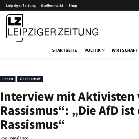
Leipziger Zeitung
Stellenmarkt
Shop
Leipziger Zeitung
STARTSEITE
POLITIK
WIRTSCHAFT
Leben
Gesellschaft
Interview mit Aktiviste
Rassismus“: „Die AfD ist
Rassismus“
Von
René Loch