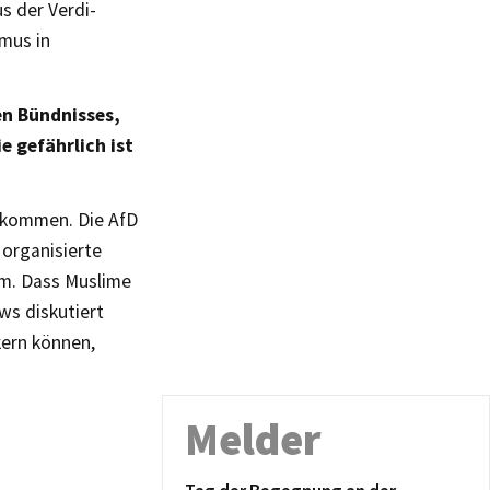
s der Verdi-
smus in
en Bündnisses,
e gefährlich ist
bekommen. Die AfD
 organisierte
im. Dass Muslime
ows diskutiert
kern können,
Melder