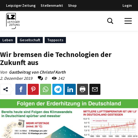
Leipziger Zeitung
Stellenmarkt
Shop
Login
Leipziger Zeitung
Leben
Gesellschaft
Topposts
Wir bremsen die Technologien der
Zukunft aus
Von
Gastbeitrag von Christof Korth
2. Dezember 2019
0
142