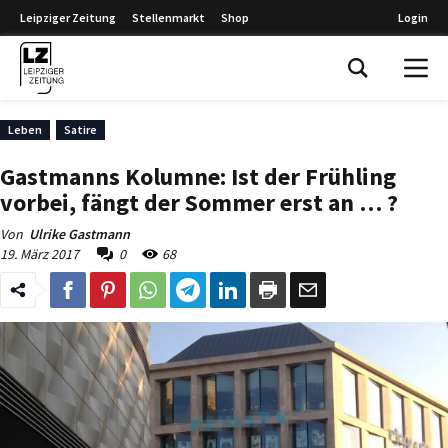
Leipziger Zeitung
Stellenmarkt
Shop
Login
Leipziger Zeitung
Leben
Satire
Gastmanns Kolumne: Ist der Frühling
vorbei, fängt der Sommer erst an … ?
Von
Ulrike Gastmann
19. März 2017
0
68