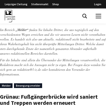
Leipziger Zeitung
Stellenmarkt
Shop
Login
Leipziger Zeitung
Im Bereich
„Melder“
finden Sie Inhalte Dritter, die uns tagtäglich auf den
verschiedensten Wegen erreichen und die wir unseren Lesern nicht vorenthalten
wollen. Es handelt sich also um aktuelle, redaktionell nicht bearbeitete und auf
ihren Wahrheitsgehalt hin nicht überprüfte Mitteilungen Dritter. Welche damit
stets durchgehende Zitate der namentlich genannten Absender außerhalb
unseres redaktionellen Bereiches darstellen.
Für die Inhalte sind allein die Übersender der Mitteilungen verantwortlich, die
Redaktion macht sich die Aussagen nicht zu eigen. Bei Fragen dazu wenden Sie
sich gern an
redaktion@l-iz.de
oder kontaktieren den Versender der
Informationen.
Melder
Bewegungsmelder
Grünau: Fußgängerbrücke wird saniert
und Treppen werden erneuert