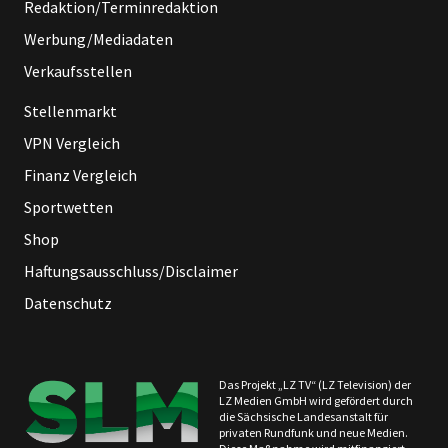
Redaktion/Terminredaktion
Werbung/Mediadaten
Verkaufsstellen
Stellenmarkt
VPN Vergleich
Finanz Vergleich
Sportwetten
Shop
Haftungsausschluss/Disclaimer
Datenschutz
Das Projekt „LZ TV“ (LZ Television) der
LZ Medien GmbH wird gefördert durch
die Sächsische Landesanstalt für
privaten Rundfunk und neue Medien.