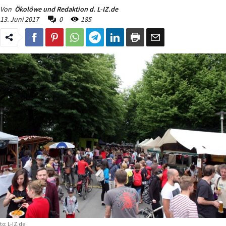
Von
Ökolöwe und Redaktion d. L-IZ.de
13. Juni 2017
0
185
to: L-IZ.de