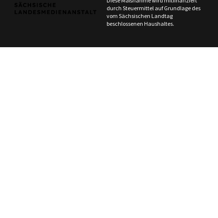
Diese Maßnahme wird mitfinanziert
durch Steuermittel auf Grundlage des
vom Sächsischen Landtag
beschlossenen Haushaltes.