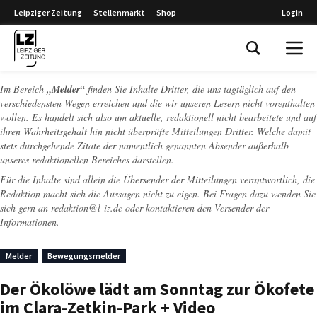
Leipziger Zeitung
Stellenmarkt
Shop
Login
Leipziger Zeitung
Im Bereich
„Melder“
finden Sie Inhalte Dritter, die uns tagtäglich auf den
verschiedensten Wegen erreichen und die wir unseren Lesern nicht vorenthalten
wollen. Es handelt sich also um aktuelle, redaktionell nicht bearbeitete und auf
ihren Wahrheitsgehalt hin nicht überprüfte Mitteilungen Dritter. Welche damit
stets durchgehende Zitate der namentlich genannten Absender außerhalb
unseres redaktionellen Bereiches darstellen.
Für die Inhalte sind allein die Übersender der Mitteilungen verantwortlich, die
Redaktion macht sich die Aussagen nicht zu eigen. Bei Fragen dazu wenden Sie
sich gern an
redaktion@l-iz.de
oder kontaktieren den Versender der
Informationen.
Melder
Bewegungsmelder
Der Ökolöwe lädt am Sonntag zur Ökofete
im Clara-Zetkin-Park + Video