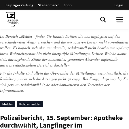
Leipziger Zeitung
Stellenmarkt
Shop
Login
Leipziger Zeitung
Im Bereich
„Melder“
finden Sie Inhalte Dritter, die uns tagtäglich auf den
verschiedensten Wegen erreichen und die wir unseren Lesern nicht vorenthalten
wollen. Es handelt sich also um aktuelle, redaktionell nicht bearbeitete und auf
ihren Wahrheitsgehalt hin nicht überprüfte Mitteilungen Dritter. Welche damit
stets durchgehende Zitate der namentlich genannten Absender außerhalb
unseres redaktionellen Bereiches darstellen.
Für die Inhalte sind allein die Übersender der Mitteilungen verantwortlich, die
Redaktion macht sich die Aussagen nicht zu eigen. Bei Fragen dazu wenden Sie
sich gern an
redaktion@l-iz.de
oder kontaktieren den Versender der
Informationen.
Melder
Polizeimelder
Polizeibericht, 15. September: Apotheke
durchwühlt, Langfinger im