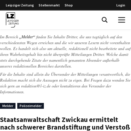
Leipziger Zeitung
Stellenmarkt
Shop
Login
Leipziger Zeitung
Im Bereich
„Melder“
finden Sie Inhalte Dritter, die uns tagtäglich auf den
verschiedensten Wegen erreichen und die wir unseren Lesern nicht vorenthalten
wollen. Es handelt sich also um aktuelle, redaktionell nicht bearbeitete und auf
ihren Wahrheitsgehalt hin nicht überprüfte Mitteilungen Dritter. Welche damit
stets durchgehende Zitate der namentlich genannten Absender außerhalb
unseres redaktionellen Bereiches darstellen.
Für die Inhalte sind allein die Übersender der Mitteilungen verantwortlich, die
Redaktion macht sich die Aussagen nicht zu eigen. Bei Fragen dazu wenden Sie
sich gern an
redaktion@l-iz.de
oder kontaktieren den Versender der
Informationen.
Melder
Polizeimelder
Staatsanwaltschaft Zwickau ermittelt
nach schwerer Brandstiftung und Verstoß