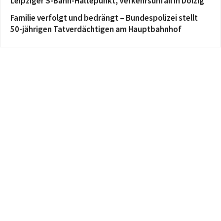
Leipziger S-Bahn-Haltepunkt, Verkehrsunfall in Dölzig
Familie verfolgt und bedrängt – Bundespolizei stellt
50-jährigen Tatverdächtigen am Hauptbahnhof