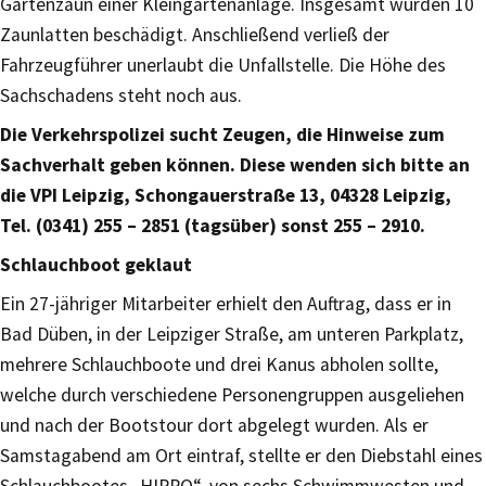
Gartenzaun einer Kleingartenanlage. Insgesamt wurden 10
Zaunlatten beschädigt. Anschließend verließ der
Fahrzeugführer unerlaubt die Unfallstelle. Die Höhe des
Sachschadens steht noch aus.
Die Verkehrspolizei sucht Zeugen, die Hinweise zum
Sachverhalt geben können. Diese wenden sich bitte an
die VPI Leipzig, Schongauerstraße 13, 04328 Leipzig,
Tel. (0341) 255 – 2851 (tagsüber) sonst 255 – 2910.
Schlauchboot geklaut
Ein 27-jähriger Mitarbeiter erhielt den Auftrag, dass er in
Bad Düben, in der Leipziger Straße, am unteren Parkplatz,
mehrere Schlauchboote und drei Kanus abholen sollte,
welche durch verschiedene Personengruppen ausgeliehen
und nach der Bootstour dort abgelegt wurden. Als er
Samstagabend am Ort eintraf, stellte er den Diebstahl eines
Schlauchbootes „HIPPO“, von sechs Schwimmwesten und