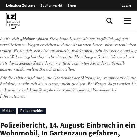
Leipziger Zeitung
Stellenmarkt
Shop
Login
Leipziger Zeitung
Im Bereich
„Melder“
finden Sie Inhalte Dritter, die uns tagtäglich auf den
verschiedensten Wegen erreichen und die wir unseren Lesern nicht vorenthalten
wollen. Es handelt sich also um aktuelle, redaktionell nicht bearbeitete und auf
ihren Wahrheitsgehalt hin nicht überprüfte Mitteilungen Dritter. Welche damit
stets durchgehende Zitate der namentlich genannten Absender außerhalb
unseres redaktionellen Bereiches darstellen.
Für die Inhalte sind allein die Übersender der Mitteilungen verantwortlich, die
Redaktion macht sich die Aussagen nicht zu eigen. Bei Fragen dazu wenden Sie
sich gern an
redaktion@l-iz.de
oder kontaktieren den Versender der
Informationen.
Melder
Polizeimelder
Polizeibericht, 14. August: Einbruch in ein
Wohnmobil, In Gartenzaun gefahren,