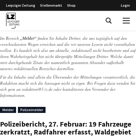
Leipziger Zeitung
Stellenmarkt
Shop
Login
Leipziger Zeitung
Im Bereich
„Melder“
finden Sie Inhalte Dritter, die uns tagtäglich auf den
verschiedensten Wegen erreichen und die wir unseren Lesern nicht vorenthalten
wollen. Es handelt sich also um aktuelle, redaktionell nicht bearbeitete und auf
ihren Wahrheitsgehalt hin nicht überprüfte Mitteilungen Dritter. Welche damit
stets durchgehende Zitate der namentlich genannten Absender außerhalb
unseres redaktionellen Bereiches darstellen.
Für die Inhalte sind allein die Übersender der Mitteilungen verantwortlich, die
Redaktion macht sich die Aussagen nicht zu eigen. Bei Fragen dazu wenden Sie
sich gern an
redaktion@l-iz.de
oder kontaktieren den Versender der
Informationen.
Melder
Polizeimelder
Polizeibericht, 27. Februar: 19 Fahrzeuge
zerkratzt, Radfahrer erfasst, Waldgebiet