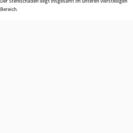
Der Stehlschaden liegt insgesamt im unteren vierstelligen
Bereich.