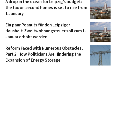
A drop in the ocean for Leipzig’s budget:
the tax on second homes is set to rise from
1 January
Ein paar Peanuts für den Leipziger
Haushalt: Zweitwohnungsteuer soll zum 1.
Januar erhöht werden
Reform Faced with Numerous Obstacles,
Part 2: How Politicians Are Hindering the
Expansion of Energy Storage