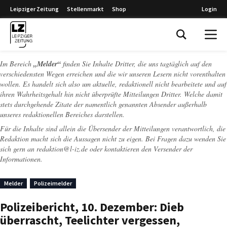
Leipziger Zeitung
Stellenmarkt
Shop
Login
Leipziger Zeitung
Im Bereich
„Melder“
finden Sie Inhalte Dritter, die uns tagtäglich auf den
verschiedensten Wegen erreichen und die wir unseren Lesern nicht vorenthalten
wollen. Es handelt sich also um aktuelle, redaktionell nicht bearbeitete und auf
ihren Wahrheitsgehalt hin nicht überprüfte Mitteilungen Dritter. Welche damit
stets durchgehende Zitate der namentlich genannten Absender außerhalb
unseres redaktionellen Bereiches darstellen.
Für die Inhalte sind allein die Übersender der Mitteilungen verantwortlich, die
Redaktion macht sich die Aussagen nicht zu eigen. Bei Fragen dazu wenden Sie
sich gern an
redaktion@l-iz.de
oder kontaktieren den Versender der
Informationen.
Melder
Polizeimelder
Polizeibericht, 10. Dezember: Dieb
überrascht, Teelichter vergessen,