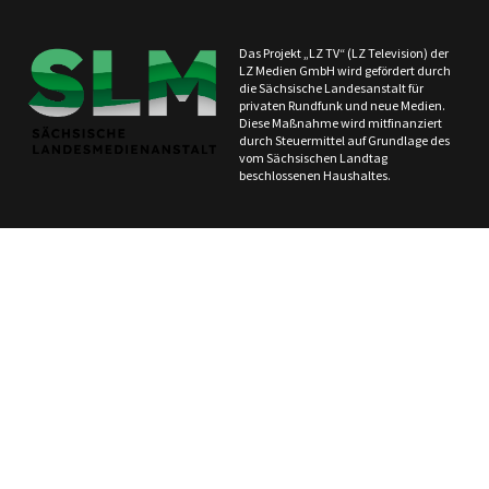
Das Projekt „LZ TV“ (LZ Television) der
LZ Medien GmbH wird gefördert durch
die Sächsische Landesanstalt für
privaten Rundfunk und neue Medien.
Diese Maßnahme wird mitfinanziert
durch Steuermittel auf Grundlage des
vom Sächsischen Landtag
beschlossenen Haushaltes.