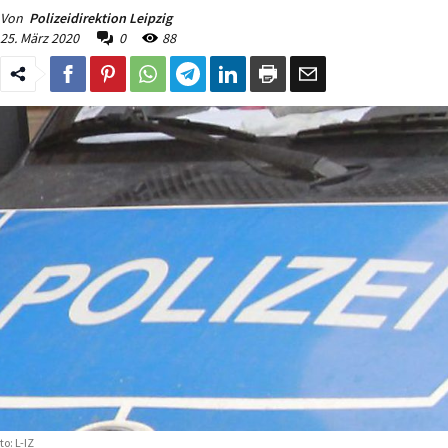
Von
Polizeidirektion Leipzig
25. März 2020
0
88
to: L-IZ