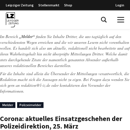
Leipziger Zeitung
Stellenmarkt
Shop
Login
Leipziger Zeitung
Im Bereich
„Melder“
finden Sie Inhalte Dritter, die uns tagtäglich auf den
verschiedensten Wegen erreichen und die wir unseren Lesern nicht vorenthalten
wollen. Es handelt sich also um aktuelle, redaktionell nicht bearbeitete und auf
ihren Wahrheitsgehalt hin nicht überprüfte Mitteilungen Dritter. Welche damit
stets durchgehende Zitate der namentlich genannten Absender außerhalb
unseres redaktionellen Bereiches darstellen.
Für die Inhalte sind allein die Übersender der Mitteilungen verantwortlich, die
Redaktion macht sich die Aussagen nicht zu eigen. Bei Fragen dazu wenden Sie
sich gern an
redaktion@l-iz.de
oder kontaktieren den Versender der
Informationen.
Melder
Polizeimelder
Corona: aktuelles Einsatzgeschehen der
Polizeidirektion, 25. März