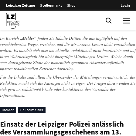
Leipziger Zeitung
Stellenmarkt
Shop
Login
Leipziger Zeitung
Im Bereich
„Melder“
finden Sie Inhalte Dritter, die uns tagtäglich auf den
verschiedensten Wegen erreichen und die wir unseren Lesern nicht vorenthalten
wollen. Es handelt sich also um aktuelle, redaktionell nicht bearbeitete und auf
ihren Wahrheitsgehalt hin nicht überprüfte Mitteilungen Dritter. Welche damit
stets durchgehende Zitate der namentlich genannten Absender außerhalb
unseres redaktionellen Bereiches darstellen.
Für die Inhalte sind allein die Übersender der Mitteilungen verantwortlich, die
Redaktion macht sich die Aussagen nicht zu eigen. Bei Fragen dazu wenden Sie
sich gern an
redaktion@l-iz.de
oder kontaktieren den Versender der
Informationen.
Melder
Polizeimelder
Einsatz der Leipziger Polizei anlässlich
des Versammlungsgeschehens am 13.