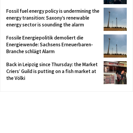
Fossil fuel energy policy is undermining the
energy transition: Saxony’s renewable
energy sector is sounding the alarm
Fossile Energiepolitik demoliert die
Energiewende: Sachsens Erneuerbaren-
Branche schlägt Alarm
Back in Leipzig since Thursday: the Market
Criers’ Guild is putting on a fish market at
the Völki