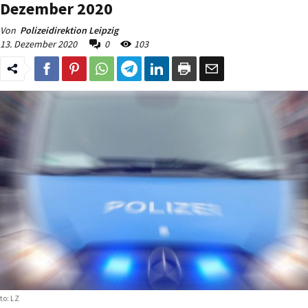
Dezember 2020
Von
Polizeidirektion Leipzig
13. Dezember 2020
0
103
to: LZ