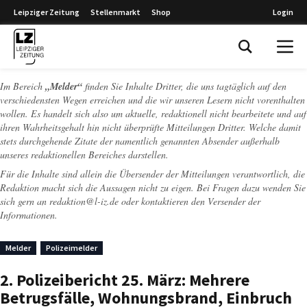
Leipziger Zeitung
Stellenmarkt
Shop
Login
Leipziger Zeitung
Im Bereich
„Melder“
finden Sie Inhalte Dritter, die uns tagtäglich auf den
verschiedensten Wegen erreichen und die wir unseren Lesern nicht vorenthalten
wollen. Es handelt sich also um aktuelle, redaktionell nicht bearbeitete und auf
ihren Wahrheitsgehalt hin nicht überprüfte Mitteilungen Dritter. Welche damit
stets durchgehende Zitate der namentlich genannten Absender außerhalb
unseres redaktionellen Bereiches darstellen.
Für die Inhalte sind allein die Übersender der Mitteilungen verantwortlich, die
Redaktion macht sich die Aussagen nicht zu eigen. Bei Fragen dazu wenden Sie
sich gern an
redaktion@l-iz.de
oder kontaktieren den Versender der
Informationen.
Melder
Polizeimelder
2. Polizeibericht 25. März: Mehrere
Betrugsfälle, Wohnungsbrand, Einbruch