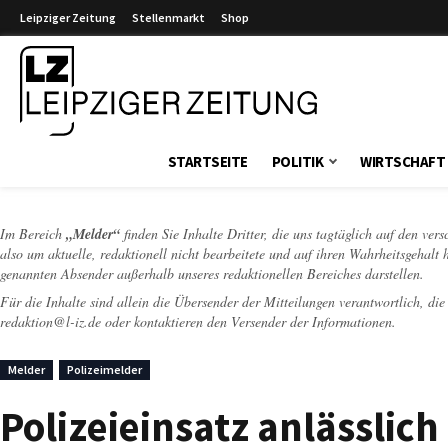
Leipziger Zeitung
Stellenmarkt
Shop
Leipziger Zeitung
STARTSEITE
POLITIK
WIRTSCHAFT
Im Bereich
„Melder“
finden Sie Inhalte Dritter, die uns tagtäglich auf den ver
also um aktuelle, redaktionell nicht bearbeitete und auf ihren Wahrheitsgehalt 
genannten Absender außerhalb unseres redaktionellen Bereiches darstellen.
Für die Inhalte sind allein die Übersender der Mitteilungen verantwortlich, di
redaktion@l-iz.de
oder kontaktieren den Versender der Informationen.
Melder
Polizeimelder
Polizeieinsatz anlässlich