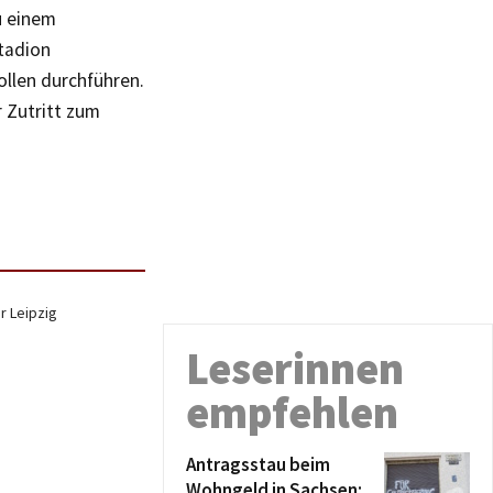
u einem
Stadion
ollen durchführen.
 Zutritt zum
r Leipzig
Leserinnen
empfehlen
Antragsstau beim
Wohngeld in Sachsen: