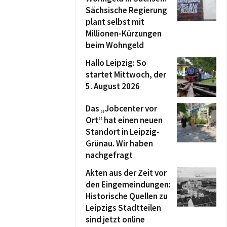
Sächsische Regierung
plant selbst mit
Millionen-Kürzungen
beim Wohngeld
Hallo Leipzig: So
startet Mittwoch, der
5. August 2026
Das „Jobcenter vor
Ort“ hat einen neuen
Standort in Leipzig-
Grünau. Wir haben
nachgefragt
Akten aus der Zeit vor
den Eingemeindungen:
Historische Quellen zu
Leipzigs Stadtteilen
sind jetzt online