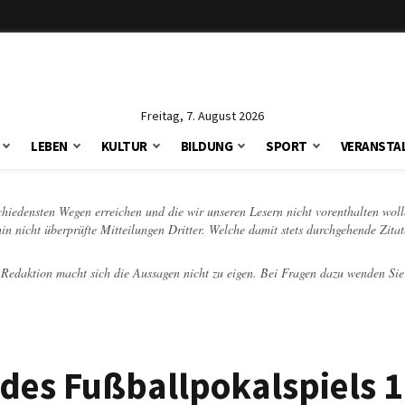
Freitag, 7. August 2026
LEBEN
KULTUR
BILDUNG
SPORT
VERANSTA
schiedensten Wegen erreichen und die wir unseren Lesern nicht vorenthalten woll
hin nicht überprüfte Mitteilungen Dritter. Welche damit stets durchgehende Zita
e Redaktion macht sich die Aussagen nicht zu eigen. Bei Fragen dazu wenden Sie
 des Fußballpokalspiels 1