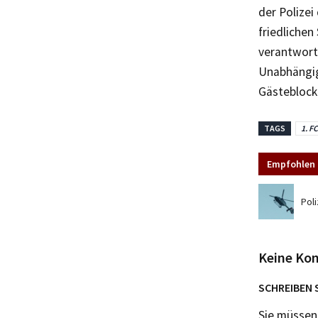
der Polizei
friedlichen
verantwortl
Unabhängig
Gästeblock
TAGS
1. F
Empfohlen 
Pol
Keine Ko
SCHREIBEN 
Sie müsse