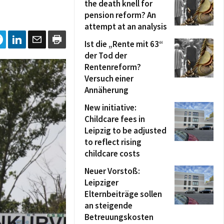
the death knell for
pension reform? An
attempt at an analysis
Ist die „Rente mit 63“
der Tod der
Rentenreform?
Versuch einer
Annäherung
New initiative:
Childcare fees in
Leipzig to be adjusted
to reflect rising
childcare costs
Neuer Vorstoß:
Leipziger
Elternbeiträge sollen
an steigende
Betreuungskosten