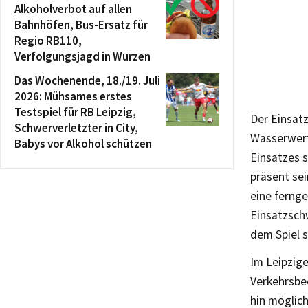
Alkoholverbot auf allen
Bahnhöfen, Bus-Ersatz für
Regio RB110,
Verfolgungsjagd in Wurzen
Das Wochenende, 18./19. Juli
2026: Mühsames erstes
Testspiel für RB Leipzig,
Der Einsatz
Schwerverletzter in City,
Wasserwerf
Babys vor Alkohol schützen
Einsatzes 
präsent sei
eine ferng
Einsatzsch
dem Spiel s
Im Leipzig
Verkehrsbe
hin möglich