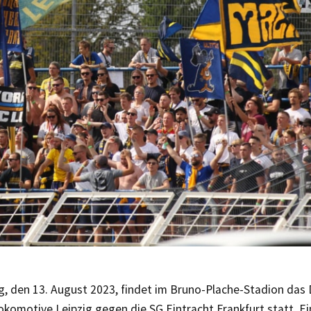
, den 13. August 2023, findet im Bruno-Plache-Stadion das 
okomotive Leipzig gegen die SG Eintracht Frankfurt statt. Ei