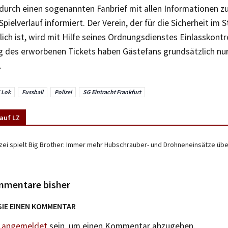
 durch einen sogenannten Fanbrief mit allen Informationen z
 Spielverlauf informiert. Der Verein, der für die Sicherheit im 
ich ist, wird mit Hilfe seines Ordnungsdienstes Einlasskontr
 des erworbenen Tickets haben Gästefans grundsätzlich nur
.
C Lok
Fussball
Polizei
SG Eintracht Frankfurt
auf LZ
izei spielt Big Brother: Immer mehr Hubschrauber- und Drohneneinsätze übe
mmentare bisher
SIE EINEN KOMMENTAR
n
angemeldet
sein, um einen Kommentar abzugeben.