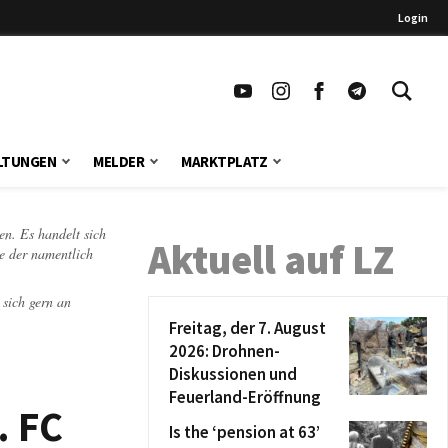
Login
LTUNGEN
MELDER
MARKTPLATZ
en. Es handelt sich
Aktuell auf LZ
te der namentlich
 sich gern an
Freitag, der 7. August
2026: Drohnen-
Diskussionen und
Feuerland-Eröffnung
. FC
Is the ‘pension at 63’