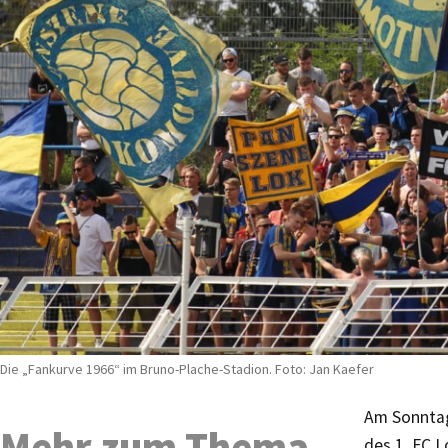
Die „Fankurve 1966“ im Bruno-Plache-Stadion. Foto: Jan Kaefer
Am Sonntag
Mehr zum Thema
des 1. FC L