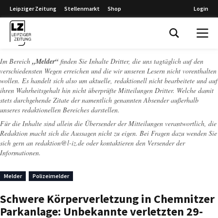
Leipziger Zeitung
Stellenmarkt
Shop
Login
Leipziger Zeitung
Im Bereich
„Melder“
finden Sie Inhalte Dritter, die uns tagtäglich auf den
verschiedensten Wegen erreichen und die wir unseren Lesern nicht vorenthalten
wollen. Es handelt sich also um aktuelle, redaktionell nicht bearbeitete und auf
ihren Wahrheitsgehalt hin nicht überprüfte Mitteilungen Dritter. Welche damit
stets durchgehende Zitate der namentlich genannten Absender außerhalb
unseres redaktionellen Bereiches darstellen.
Für die Inhalte sind allein die Übersender der Mitteilungen verantwortlich, die
Redaktion macht sich die Aussagen nicht zu eigen. Bei Fragen dazu wenden Sie
sich gern an
redaktion@l-iz.de
oder kontaktieren den Versender der
Informationen.
Melder
Polizeimelder
Schwere Körperverletzung in Chemnitzer
Parkanlage: Unbekannte verletzten 29-