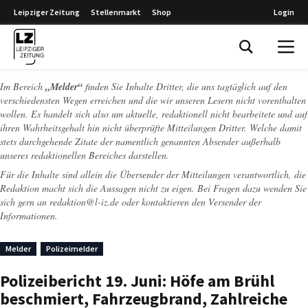
Leipziger Zeitung
Stellenmarkt
Shop
Login
Leipziger Zeitung
Im Bereich
„Melder“
finden Sie Inhalte Dritter, die uns tagtäglich auf den
verschiedensten Wegen erreichen und die wir unseren Lesern nicht vorenthalten
wollen. Es handelt sich also um aktuelle, redaktionell nicht bearbeitete und auf
ihren Wahrheitsgehalt hin nicht überprüfte Mitteilungen Dritter. Welche damit
stets durchgehende Zitate der namentlich genannten Absender außerhalb
unseres redaktionellen Bereiches darstellen.
Für die Inhalte sind allein die Übersender der Mitteilungen verantwortlich, die
Redaktion macht sich die Aussagen nicht zu eigen. Bei Fragen dazu wenden Sie
sich gern an
redaktion@l-iz.de
oder kontaktieren den Versender der
Informationen.
Melder
Polizeimelder
Polizeibericht 19. Juni: Höfe am Brühl
beschmiert, Fahrzeugbrand, Zahlreiche