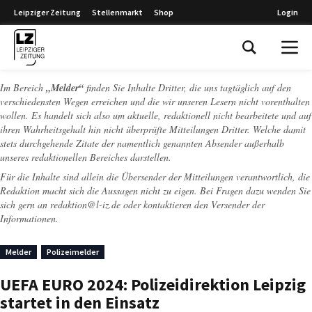
Leipziger Zeitung
Stellenmarkt
Shop
Login
Leipziger Zeitung
Im Bereich
„Melder“
finden Sie Inhalte Dritter, die uns tagtäglich auf den
verschiedensten Wegen erreichen und die wir unseren Lesern nicht vorenthalten
wollen. Es handelt sich also um aktuelle, redaktionell nicht bearbeitete und auf
ihren Wahrheitsgehalt hin nicht überprüfte Mitteilungen Dritter. Welche damit
stets durchgehende Zitate der namentlich genannten Absender außerhalb
unseres redaktionellen Bereiches darstellen.
Für die Inhalte sind allein die Übersender der Mitteilungen verantwortlich, die
Redaktion macht sich die Aussagen nicht zu eigen. Bei Fragen dazu wenden Sie
sich gern an
redaktion@l-iz.de
oder kontaktieren den Versender der
Informationen.
Melder
Polizeimelder
UEFA EURO 2024: Polizeidirektion Leipzig
startet in den Einsatz