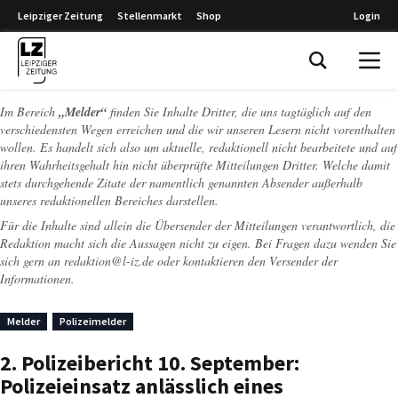
Leipziger Zeitung
Stellenmarkt
Shop
Login
Leipziger Zeitung
Im Bereich
„Melder“
finden Sie Inhalte Dritter, die uns tagtäglich auf den
verschiedensten Wegen erreichen und die wir unseren Lesern nicht vorenthalten
wollen. Es handelt sich also um aktuelle, redaktionell nicht bearbeitete und auf
ihren Wahrheitsgehalt hin nicht überprüfte Mitteilungen Dritter. Welche damit
stets durchgehende Zitate der namentlich genannten Absender außerhalb
unseres redaktionellen Bereiches darstellen.
Für die Inhalte sind allein die Übersender der Mitteilungen verantwortlich, die
Redaktion macht sich die Aussagen nicht zu eigen. Bei Fragen dazu wenden Sie
sich gern an
redaktion@l-iz.de
oder kontaktieren den Versender der
Informationen.
Melder
Polizeimelder
2. Polizeibericht 10. September:
Polizeieinsatz anlässlich eines