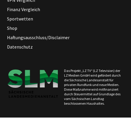
Finanz Vergleich
Sportwetten
Shop
Haftungsausschluss/Disclaimer
Datenschutz
Das Projekt „LZ TV“ (LZ Television) der
LZ Medien GmbH wird gefördert durch
die Sächsische Landesanstalt für
privaten Rundfunk und neue Medien.
Diese Maßnahme wird mitfinanziert
durch Steuermittel auf Grundlage des
vom Sächsischen Landtag
beschlossenen Haushaltes.