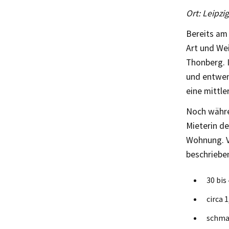
Ort: Leipzi
Bereits am
Art und Wei
Thonberg. 
und entwen
eine mittle
Noch währe
Mieterin d
Wohnung. Ve
beschriebe
30 bis
circa 
schmal