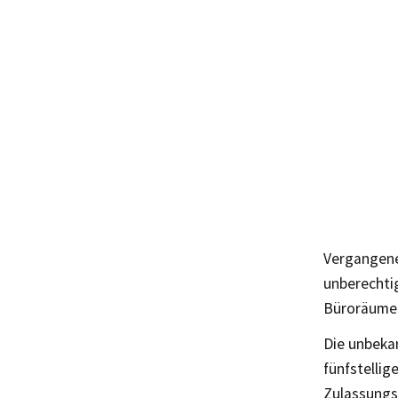
Vergangene
unberechtig
Büroräume 
Die unbeka
fünfstellig
Zulassungs