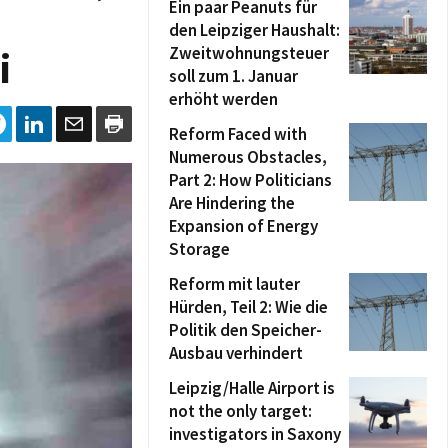
Ein paar Peanuts für
den Leipziger Haushalt:
Zweitwohnungsteuer
i
soll zum 1. Januar
erhöht werden
Reform Faced with
Numerous Obstacles,
Part 2: How Politicians
Are Hindering the
Expansion of Energy
Storage
Reform mit lauter
Hürden, Teil 2: Wie die
Politik den Speicher-
Ausbau verhindert
Leipzig/Halle Airport is
not the only target:
investigators in Saxony