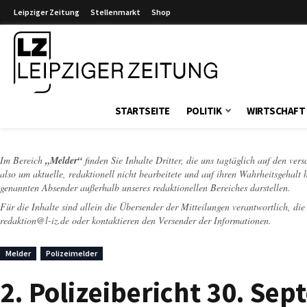
Leipziger Zeitung
Stellenmarkt
Shop
Leipziger Zeitung
STARTSEITE
POLITIK
WIRTSCHAFT
Im Bereich
„Melder“
finden Sie Inhalte Dritter, die uns tagtäglich auf den ver
also um aktuelle, redaktionell nicht bearbeitete und auf ihren Wahrheitsgehalt 
genannten Absender außerhalb unseres redaktionellen Bereiches darstellen.
Für die Inhalte sind allein die Übersender der Mitteilungen verantwortlich, di
redaktion@l-iz.de
oder kontaktieren den Versender der Informationen.
Melder
Polizeimelder
2. Polizeibericht 30. Se