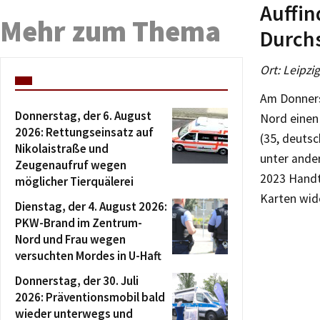
Auffin
Mehr zum Thema
Durch
Ort: Leipzi
Am Donners
Donnerstag, der 6. August
Nord einen
2026: Rettungseinsatz auf
(35, deuts
Nikolaistraße und
unter ande
Zeugenaufruf wegen
2023 Handt
möglicher Tierquälerei
Karten wid
Dienstag, der 4. August 2026:
PKW-Brand im Zentrum-
Nord und Frau wegen
versuchten Mordes in U-Haft
Donnerstag, der 30. Juli
2026: Präventionsmobil bald
wieder unterwegs und