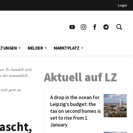
Login
LTUNGEN
MELDER
MARKTPLATZ
en. Es handelt sich
Aktuell auf LZ
te der namentlich
 sich gern an
A drop in the ocean for
Leipzig’s budget: the
tax on second homes is
set to rise from 1
ascht,
January