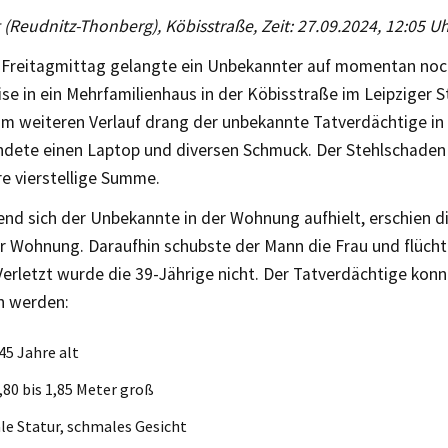
g (Reudnitz-Thonberg), Köbisstraße, Zeit: 27.09.2024, 12:05 U
 Freitagmittag gelangte ein Unbekannter auf momentan noc
se in ein Mehrfamilienhaus in der Köbisstraße im Leipziger S
Im weiteren Verlauf drang der unbekannte Tatverdächtige in
dete einen Laptop und diversen Schmuck. Der Stehlschaden b
re vierstellige Summe.
nd sich der Unbekannte in der Wohnung aufhielt, erschien di
er Wohnung. Daraufhin schubste der Mann die Frau und flücht
rletzt wurde die 39-Jährige nicht. Der Tatverdächtige konn
n werden:
 45 Jahre alt
1,80 bis 1,85 Meter groß
e Statur, schmales Gesicht