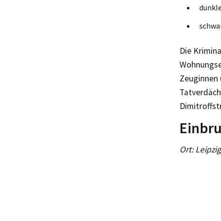
dunkle
schwar
Die Krimina
Wohnungse
Zeuginnen 
Tatverdächt
Dimitroffst
Einbru
Ort: Leipzi