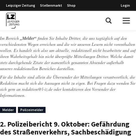
Leipziger Zeitung
Stellenmarkt
Shop
Login
Leipziger Zeitung
Im Bereich
„Melder“
finden Sie Inhalte Dritter, die uns tagtäglich auf den
verschiedensten Wegen erreichen und die wir unseren Lesern nicht vorenthalten
wollen. Es handelt sich also um aktuelle, redaktionell nicht bearbeitete und auf
ihren Wahrheitsgehalt hin nicht überprüfte Mitteilungen Dritter. Welche damit
stets durchgehende Zitate der namentlich genannten Absender außerhalb
unseres redaktionellen Bereiches darstellen.
Für die Inhalte sind allein die Übersender der Mitteilungen verantwortlich, die
Redaktion macht sich die Aussagen nicht zu eigen. Bei Fragen dazu wenden Sie
sich gern an
redaktion@l-iz.de
oder kontaktieren den Versender der
Informationen.
Melder
Polizeimelder
2. Polizeibericht 9. Oktober: Gefährdung
des Straßenverkehrs, Sachbeschädigung