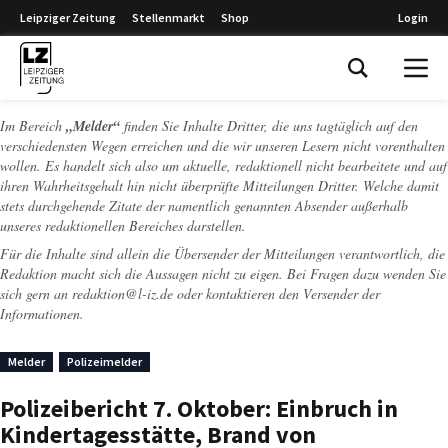
Leipziger Zeitung
Stellenmarkt
Shop
Login
Leipziger Zeitung
Im Bereich
„Melder“
finden Sie Inhalte Dritter, die uns tagtäglich auf den
verschiedensten Wegen erreichen und die wir unseren Lesern nicht vorenthalten
wollen. Es handelt sich also um aktuelle, redaktionell nicht bearbeitete und auf
ihren Wahrheitsgehalt hin nicht überprüfte Mitteilungen Dritter. Welche damit
stets durchgehende Zitate der namentlich genannten Absender außerhalb
unseres redaktionellen Bereiches darstellen.
Für die Inhalte sind allein die Übersender der Mitteilungen verantwortlich, die
Redaktion macht sich die Aussagen nicht zu eigen. Bei Fragen dazu wenden Sie
sich gern an
redaktion@l-iz.de
oder kontaktieren den Versender der
Informationen.
Melder
Polizeimelder
Polizeibericht 7. Oktober: Einbruch in
Kindertagesstätte, Brand von