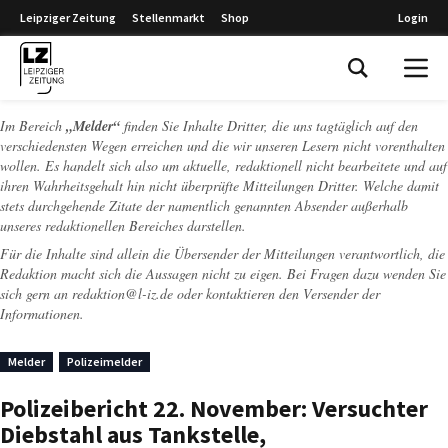
Leipziger Zeitung
Stellenmarkt
Shop
Login
Leipziger Zeitung
Im Bereich
„Melder“
finden Sie Inhalte Dritter, die uns tagtäglich auf den
verschiedensten Wegen erreichen und die wir unseren Lesern nicht vorenthalten
wollen. Es handelt sich also um aktuelle, redaktionell nicht bearbeitete und auf
ihren Wahrheitsgehalt hin nicht überprüfte Mitteilungen Dritter. Welche damit
stets durchgehende Zitate der namentlich genannten Absender außerhalb
unseres redaktionellen Bereiches darstellen.
Für die Inhalte sind allein die Übersender der Mitteilungen verantwortlich, die
Redaktion macht sich die Aussagen nicht zu eigen. Bei Fragen dazu wenden Sie
sich gern an
redaktion@l-iz.de
oder kontaktieren den Versender der
Informationen.
Melder
Polizeimelder
Polizeibericht 22. November: Versuchter
Diebstahl aus Tankstelle,