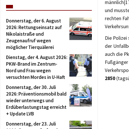
männlich|17
und musste
rechten Fah
Donnerstag, der 6. August
Verkehrsun
2026: Rettungseinsatz auf
Nikolaistraße und
Die Polize
Zeugenaufruf wegen
der Unfall
möglicher Tierquälerei
auch die Pk
Dienstag, der 4. August 2026:
Fußgänger 
PKW-Brand im Zentrum-
Verkehrspol
Nord und Frau wegen
versuchten Mordes in U-Haft
2850
(tagsü
Donnerstag, der 30. Juli
2026: Präventionsmobil bald
wieder unterwegs und
Erdüberlastungstag erreicht
+ Update LVB
Donnerstag, der 23. Juli