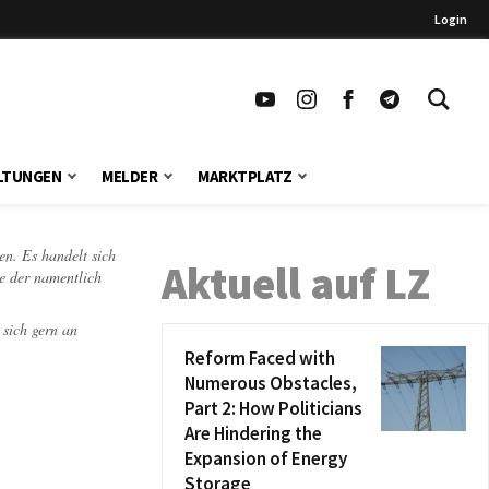
Login
LTUNGEN
MELDER
MARKTPLATZ
en. Es handelt sich
Aktuell auf LZ
te der namentlich
 sich gern an
Reform Faced with
Numerous Obstacles,
Part 2: How Politicians
Are Hindering the
Expansion of Energy
Storage