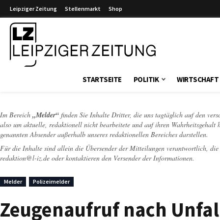
Leipziger Zeitung
Stellenmarkt
Shop
Leipziger Zeitung
STARTSEITE
POLITIK
WIRTSCHAFT
Im Bereich
„Melder“
finden Sie Inhalte Dritter, die uns tagtäglich auf den ver
also um aktuelle, redaktionell nicht bearbeitete und auf ihren Wahrheitsgehalt 
genannten Absender außerhalb unseres redaktionellen Bereiches darstellen.
Für die Inhalte sind allein die Übersender der Mitteilungen verantwortlich, di
redaktion@l-iz.de
oder kontaktieren den Versender der Informationen.
Melder
Polizeimelder
Zeugenaufruf nach Unfall