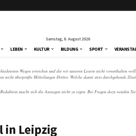
Samstag, 8. August 2026
LEBEN
KULTUR
BILDUNG
SPORT
VERANSTA
schiedensten Wegen erreichen und die wir unseren Lesern nicht vorenthalten woll
hin nicht überprüfte Mitteilungen Dritter. Welche damit stets durchgehende Zita
e Redaktion macht sich die Aussagen nicht zu eigen. Bei Fragen dazu wenden Sie
 in Leipzig