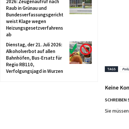
2026: Zeugenaufruf nach
Raub in Grünau und
Bundesverfassungsgericht
weist Klage wegen
Heizungsgesetzverfahrens
ab
Dienstag, der 21. Juli 2026:
Alkoholverbot auf allen
Bahnhöfen, Bus-Ersatz für
Regio RB110,
TAGS
Poli
Verfolgungsjagd in Wurzen
Keine Ko
SCHREIBEN 
Sie müsse