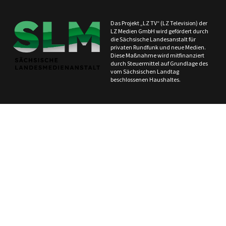
Das Projekt „LZ TV“ (LZ Television) der
LZ Medien GmbH wird gefördert durch
die Sächsische Landesanstalt für
privaten Rundfunk und neue Medien.
Diese Maßnahme wird mitfinanziert
durch Steuermittel auf Grundlage des
vom Sächsischen Landtag
beschlossenen Haushaltes.