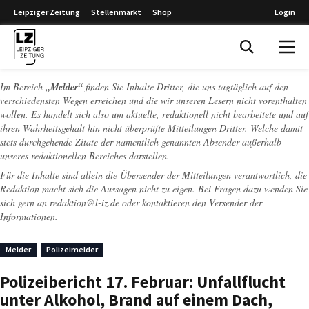
Leipziger Zeitung
Stellenmarkt
Shop
Login
Leipziger Zeitung
Im Bereich
„Melder“
finden Sie Inhalte Dritter, die uns tagtäglich auf den
verschiedensten Wegen erreichen und die wir unseren Lesern nicht vorenthalten
wollen. Es handelt sich also um aktuelle, redaktionell nicht bearbeitete und auf
ihren Wahrheitsgehalt hin nicht überprüfte Mitteilungen Dritter. Welche damit
stets durchgehende Zitate der namentlich genannten Absender außerhalb
unseres redaktionellen Bereiches darstellen.
Für die Inhalte sind allein die Übersender der Mitteilungen verantwortlich, die
Redaktion macht sich die Aussagen nicht zu eigen. Bei Fragen dazu wenden Sie
sich gern an
redaktion@l-iz.de
oder kontaktieren den Versender der
Informationen.
Melder
Polizeimelder
Polizeibericht 17. Februar: Unfallflucht
unter Alkohol, Brand auf einem Dach,