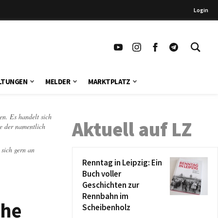
Login
LTUNGEN
MELDER
MARKTPLATZ
en. Es handelt sich
Aktuell auf LZ
te der namentlich
 sich gern an
Renntag in Leipzig: Ein
Buch voller
Geschichten zur
Rennbahn im
che
Scheibenholz