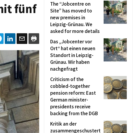
The “Jobcentre on
it fünf
Site” has moved to
new premises in
Leipzig-Grünau. We
asked for more details
Das „Jobcenter vor
Ort“ hat einen neuen
Standort in Leipzig-
Grünau. Wir haben
nachgefragt
Criticism of the
cobbled-together
pension reform: East
German minister-
presidents receive
backing from the DGB
Kritik an der
zusammengeschustert