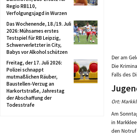
Regio RB110,
Verfolgungsjagd in Wurzen
Das Wochenende, 18./19. Juli
2026: Mühsames erstes
Testspiel für RB Leipzig,
Schwerverletzter in City,
Babys vor Alkohol schützen
Der am Gel
Freitag, der 17. Juli 2026:
Die Krimin
Polizei schnappt
Falls des 
mutmaßlichen Räuber,
Baustellen-Verzug an
Jugend
Harkortstraße, Jahrestag
der Abschaffung der
Ort: Markkl
Todesstrafe
Am Sonntag
in Markklee
den Notruf