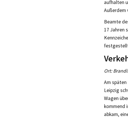
aufhalten u
Außerdem w
Beamte des
17 Jahren 
Kennzeiche
festgestell
Verkeh
Ort: Brandi
Am späten 
Leipzig sc
Wagen über
kommend in 
abkam, ein