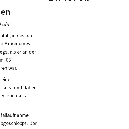
nen
0 Uhr
fall, in dessen
e Fahrer eines
gs, als er an der
n: 63)
ren war.
 eine
rfasst und dabei
den ebenfalls
Unfallaufnahme
abgeschleppt. Der