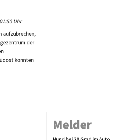
 01:50 Uhr
n aufzubrechen,
Lagezentrum der
en
-Südost konnten
Melder
Hund bei 30 Grad im Auto