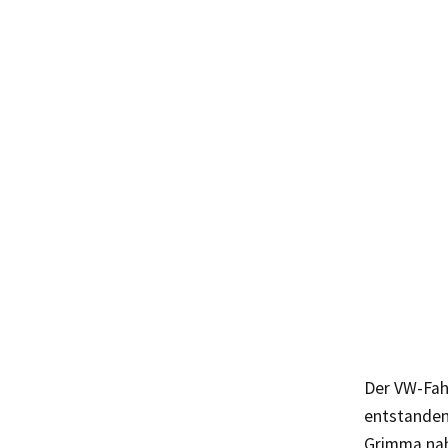
Der VW-Fah
entstanden
Grimma nahm