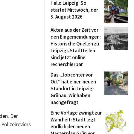
Hallo Leipzig: So
startet Mittwoch, der
5. August 2026
Akten aus der Zeit vor
den Eingemeindungen:
Historische Quellen zu
Leipzigs Stadtteilen
sind jetzt online
recherchierbar
Das „Jobcenter vor
Ort“ hat einen neuen
Standort in Leipzig-
Grünau. Wir haben
nachgefragt
Eine Vorlage zwingt zur
den. Der
Wahrheit: Stadt legt
Polizeireviers
endlich den neuen
Masterplan Grün vor