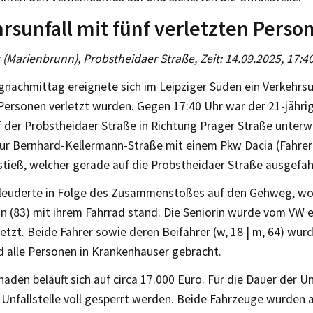
rsunfall mit fünf verletzten Perso
g (Marienbrunn), Probstheidaer Straße, Zeit: 14.09.2025, 17:4
nachmittag ereignete sich im Leipziger Süden ein Verkehrsun
Personen verletzt wurden. Gegen 17:40 Uhr war der 21-jährig
 der Probstheidaer Straße in Richtung Prager Straße unterwe
ur Bernhard-Kellermann-Straße mit einem Pkw Dacia (Fahreri
ieß, welcher gerade auf die Probstheidaer Straße ausgefah
leuderte in Folge des Zusammenstoßes auf den Gehweg, wo
n (83) mit ihrem Fahrrad stand. Die Seniorin wurde vom VW e
etzt. Beide Fahrer sowie deren Beifahrer (w, 18 | m, 64) wur
d alle Personen in Krankenhäuser gebracht.
aden beläuft sich auf circa 17.000 Euro. Für die Dauer der 
 Unfallstelle voll gesperrt werden. Beide Fahrzeuge wurden 