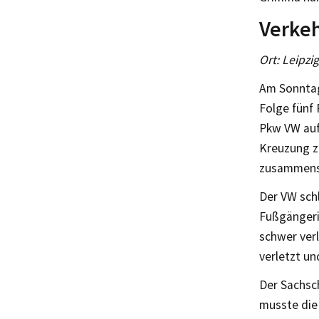
Verkeh
Ort: Leipzi
Am Sonntag
Folge fünf 
Pkw VW auf
Kreuzung z
zusammenst
Der VW sch
Fußgängeri
schwer verl
verletzt un
Der Sachsch
musste die