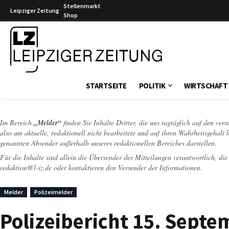
Stellenmarkt
Leipziger Zeitung
Shop
Leipziger Zeitung
STARTSEITE
POLITIK
WIRTSCHAFT
Im Bereich
„Melder“
finden Sie Inhalte Dritter, die uns tagtäglich auf den ver
also um aktuelle, redaktionell nicht bearbeitete und auf ihren Wahrheitsgehalt 
genannten Absender außerhalb unseres redaktionellen Bereiches darstellen.
Für die Inhalte sind allein die Übersender der Mitteilungen verantwortlich, di
redaktion@l-iz.de
oder kontaktieren den Versender der Informationen.
Melder
Polizeimelder
Polizeibericht 15. Septe