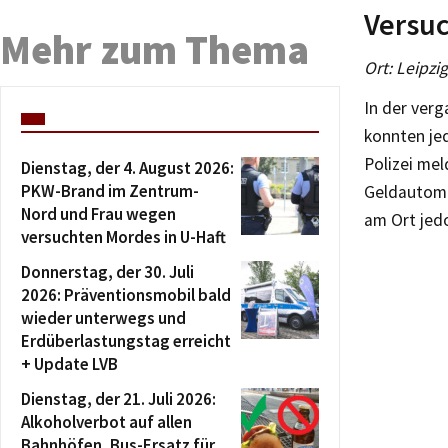
Versuc
Mehr zum Thema
Ort: Leipzi
In der ver
konnten je
Polizei mel
Dienstag, der 4. August 2026:
PKW-Brand im Zentrum-
Geldautomat
Nord und Frau wegen
am Ort jedo
versuchten Mordes in U-Haft
Donnerstag, der 30. Juli
2026: Präventionsmobil bald
wieder unterwegs und
Erdüberlastungstag erreicht
+ Update LVB
Dienstag, der 21. Juli 2026:
Alkoholverbot auf allen
Bahnhöfen, Bus-Ersatz für